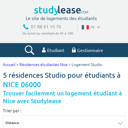
Le site de logements des étudiants
01 88 61 15 70
FR
Du lundi au vendredi de 9h à 18h
Etudiant
Gestionnaire
Accueil
>
Résidences étudiantes Nice
> Logement Studio
Votre recherche
5 résidences Studio pour étudiants à
Ville, école
NICE 06000
Trouver facilement un logement étudiant à
Nice avec Studylease
Budget min
Budget max
Trier par :
€
€