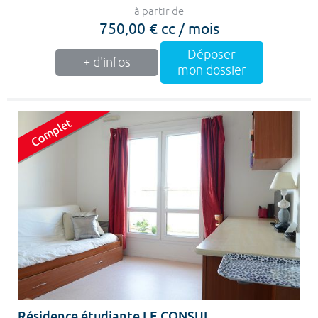
à partir de
750,00 € cc / mois
Déposer
+ d'infos
mon dossier
Résidence étudiante LE CONSUL