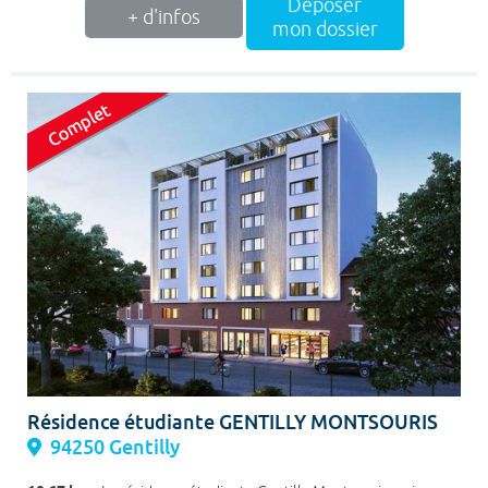
Déposer
+ d'infos
mon dossier
Résidence étudiante GENTILLY MONTSOURIS
94250 Gentilly