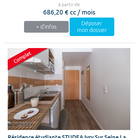
à partir de
686,20 € cc / mois
Déposer
+ d'infos
mon dossier
Résidence étudiante STUDEA Ivry Sur Seine La