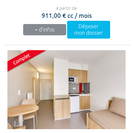
à partir de
911,00 € cc / mois
Déposer
+ d'infos
mon dossier