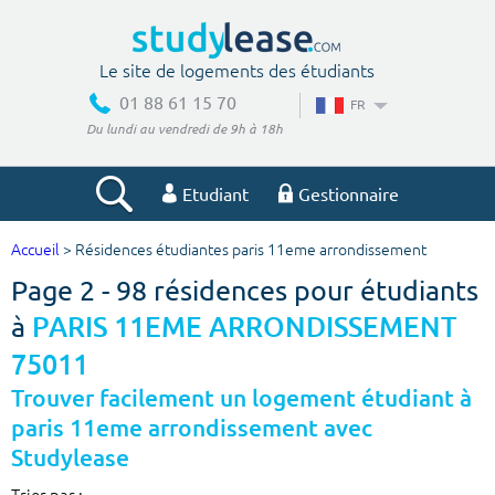
Le site de logements des étudiants
01 88 61 15 70
FR
Du lundi au vendredi de 9h à 18h
Etudiant
Gestionnaire
Accueil
> Résidences étudiantes paris 11eme arrondissement
Votre recherche
Page 2 - 98 résidences pour étudiants
Ville, école
à
PARIS 11EME ARRONDISSEMENT
75011
Trouver facilement un logement étudiant à
Budget min
Budget max
paris 11eme arrondissement avec
Studylease
€
€
Trier par :