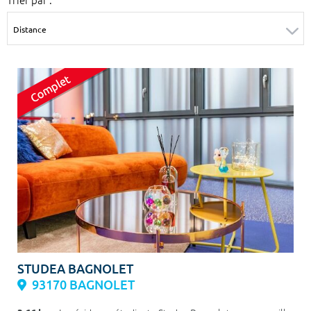
Surface min
Surface max
m²
m²
Type de location
Colocation
Votre date d'entrée
Chercher
STUDEA BAGNOLET
93170 BAGNOLET