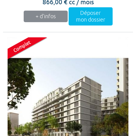
866,00 € cc / mois
Déposer
+ d'infos
mon dossier