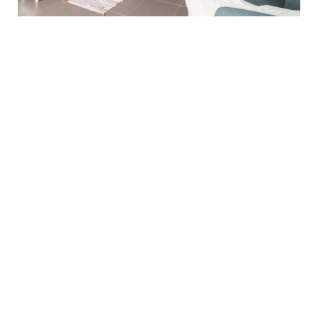
STUDEA PALAISEAU CENTRE
91120 PALAISEAU
19.73 km
- La résidence Studea Palaiseau centre présente une
multitude d'avantages pour qui cherche un logement étudiant à
Paris Sud, vers le plateau de Saclay. Elle jouit d'une position
agréable, dans un éc...
En savoir plus
à partir de
608,00 € cc / mois
Déposer
+ d'infos
mon dossier