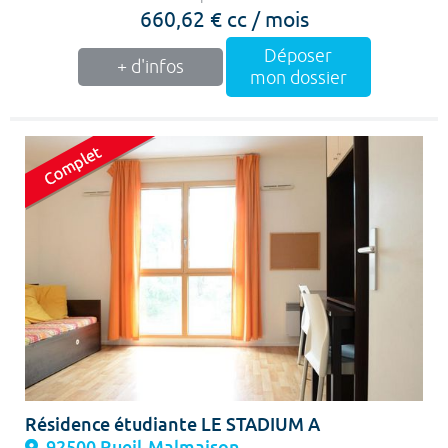
660,62 € cc / mois
Déposer
+ d'infos
mon dossier
Résidence étudiante LE STADIUM A
92500 Rueil-Malmaison