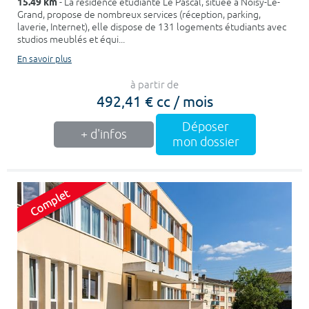
15.49 km
- La résidence étudiante Le Pascal, située à Noisy-Le-
Grand, propose de nombreux services (réception, parking,
laverie, Internet), elle dispose de 131 logements étudiants avec
studios meublés et équi...
En savoir plus
à partir de
492,41 € cc / mois
Déposer
+ d'infos
mon dossier