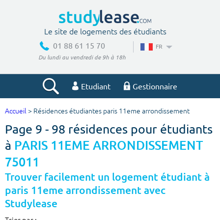
Le site de logements des étudiants
01 88 61 15 70
FR
Du lundi au vendredi de 9h à 18h
Etudiant
Gestionnaire
Accueil
> Résidences étudiantes paris 11eme arrondissement
Votre recherche
Page 9 - 98 résidences pour étudiants
Ville, école
à
PARIS 11EME ARRONDISSEMENT
75011
Trouver facilement un logement étudiant à
Budget min
Budget max
paris 11eme arrondissement avec
Studylease
€
€
Trier par :