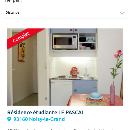
Surface min
Surface max
m²
m²
Type de location
Colocation
Votre date d'entrée
Chercher
Résidence étudiante LE PASCAL
93160 Noisy-le-Grand