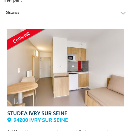
Surface min
Surface max
m²
m²
Type de location
Colocation
Votre date d'entrée
Chercher
STUDEA IVRY SUR SEINE
94200 IVRY SUR SEINE