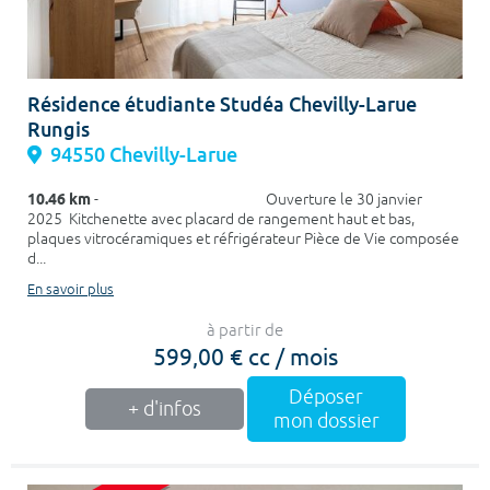
Résidence étudiante Studéa Chevilly-Larue
Rungis
94550 Chevilly-Larue
10.46 km
- Ouverture le 30 janvier
2025 Kitchenette avec placard de rangement haut et bas,
plaques vitrocéramiques et réfrigérateur Pièce de Vie composée
d...
En savoir plus
à partir de
599,00 € cc / mois
Déposer
+ d'infos
mon dossier