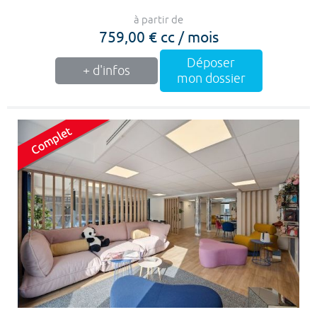
à partir de
759,00 € cc / mois
Déposer
+ d'infos
mon dossier