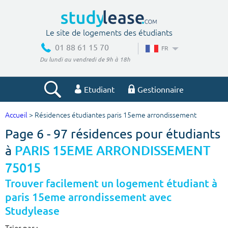
Le site de logements des étudiants
01 88 61 15 70
FR
Du lundi au vendredi de 9h à 18h
Etudiant
Gestionnaire
Accueil
> Résidences étudiantes paris 15eme arrondissement
Votre recherche
Page 6 - 97 résidences pour étudiants
Ville, école
à
PARIS 15EME ARRONDISSEMENT
75015
Trouver facilement un logement étudiant à
Budget min
Budget max
paris 15eme arrondissement avec
Studylease
€
€
Trier par :