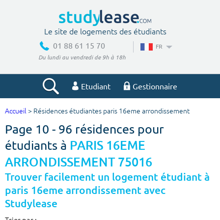
Le site de logements des étudiants
01 88 61 15 70
FR
Du lundi au vendredi de 9h à 18h
Etudiant
Gestionnaire
Accueil
> Résidences étudiantes paris 16eme arrondissement
Votre recherche
Page 10 - 96 résidences pour
Ville, école
étudiants à
PARIS 16EME
ARRONDISSEMENT 75016
Trouver facilement un logement étudiant à
Budget min
Budget max
paris 16eme arrondissement avec
Studylease
€
€
Trier par :