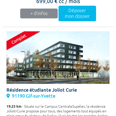
699,00 € cc / mois
Déposer
+ d'infos
mon dossier
Résidence étudiante Joliot Curie
91190 Gif-sur-Yvette
19.25 km
- Située sur le Campus CentraleSupélec, la résidence
Joliot-Curie propose pour tous, des logements tout équipés en
plein cœur du plateau de Saclay, là où toutes les grandes écoles