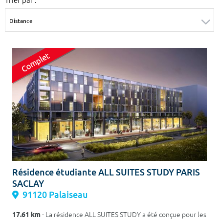
Surface min
Surface max
m²
m²
Type de location
Colocation
Votre date d'entrée
Chercher
Résidence étudiante ALL SUITES STUDY PARIS
SACLAY
91120 Palaiseau
17.61 km
- La résidence ALL SUITES STUDY a été conçue pour les