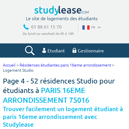
Le site de logements des étudiants
01 88 61 15 70
FR
Du lundi au vendredi de 9h à 18h
Etudiant
Gestionnaire
Accueil
>
Résidences étudiantes paris 16eme arrondissement
>
Votre recherche
Logement Studio
Page 4 - 52 résidences Studio pour
Ville, école
étudiants à
PARIS 16EME
ARRONDISSEMENT 75016
Budget min
Budget max
Trouver facilement un logement étudiant à
paris 16eme arrondissement avec
€
€
Studylease