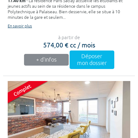
17.40 km
- La résidence Paris Saclay accueille les étudiants et
jeunes actifs au sein de sa résidence dans le campus
Polytechnique à Palaiseau. Bien desservie, elle se situe à 10
minutes de la gare et seulem...
En savoir plus
à partir de
574,00 € cc / mois
Déposer
+ d'infos
mon dossier