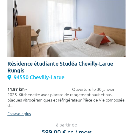
Résidence étudiante Studéa Chevilly-Larue
Rungis
94550 Chevilly-Larue
11.87 km
- Ouverture le 30 janvier
2025 Kitchenette avec placard de rangement haut et bas,
plaques vitrocéramiques et réfrigérateur Pièce de Vie composée
d...
En savoir plus
à partir de
599,00 € cc / mois