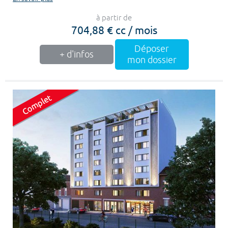
à partir de
704,88 € cc / mois
Déposer
+ d'infos
mon dossier