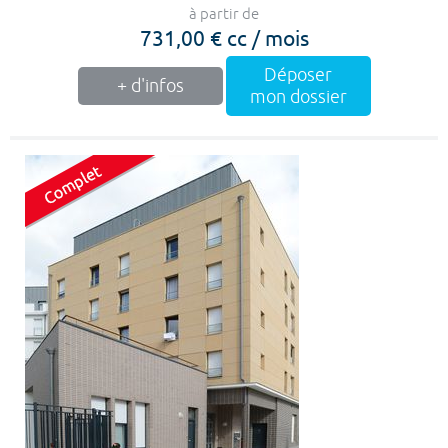
à partir de
731,00 € cc / mois
Déposer
+ d'infos
mon dossier