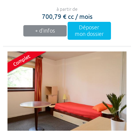
à partir de
700,79 € cc / mois
Déposer
+ d'infos
mon dossier