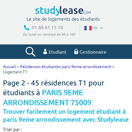
Le site de logements des étudiants
01 88 61 15 70
FR
Du lundi au vendredi de 9h à 18h
Etudiant
Gestionnaire
Accueil
>
Résidences étudiantes paris 9eme arrondissement
>
Votre recherche
Logement T1
Page 2 - 45 résidences T1 pour
Ville, école
étudiants à
PARIS 9EME
ARRONDISSEMENT 75009
Budget min
Budget max
Trouver facilement un logement étudiant à
paris 9eme arrondissement avec Studylease
€
€
Trier par :