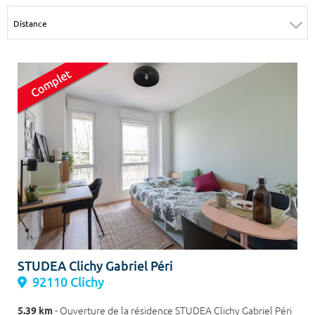
Surface min
Surface max
m²
m²
Type de location
Colocation
Votre date d'entrée
Chercher
STUDEA Clichy Gabriel Péri
92110 Clichy
5.39 km
- Ouverture de la résidence STUDEA Clichy Gabriel Péri