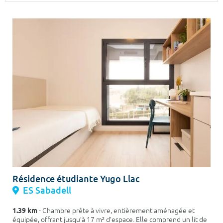
Surface min
Surface max
m²
m²
Type de location
Colocation
Votre date d'entrée
Chercher
Résidence étudiante Yugo Llac
ES Sabadell
1.39 km
- Chambre prête à vivre, entièrement aménagée et
équipée, offrant jusqu’à 17 m² d’espace. Elle comprend un lit de