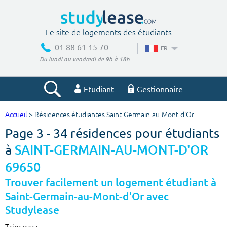
Le site de logements des étudiants
01 88 61 15 70
FR
Du lundi au vendredi de 9h à 18h
Etudiant
Gestionnaire
Accueil
> Résidences étudiantes Saint-Germain-au-Mont-d'Or
Votre recherche
Page 3 - 34 résidences pour étudiants
Ville, école
à
SAINT-GERMAIN-AU-MONT-D'OR
69650
Trouver facilement un logement étudiant à
Budget min
Budget max
Saint-Germain-au-Mont-d'Or avec
Studylease
€
€
Trier par :