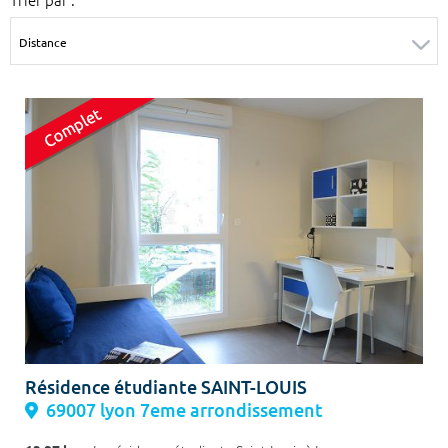
Surface min
Surface max
m²
m²
Type de location
Colocation
Votre date d'entrée
Chercher
Résidence étudiante SAINT-LOUIS
69007 lyon 7eme arrondissement