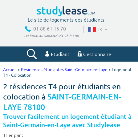
Le site de logements des étudiants
01 88 61 15 70
FR
Du lundi au vendredi de 9h à 18h
Etudiant
Gestionnaire
Accueil
>
Résidences étudiantes Saint-Germain-en-Laye
> Logement
Votre recherche
T4 - Colocation
2 résidences T4 pour étudiants en
Ville, école
colocation à
SAINT-GERMAIN-EN-
LAYE 78100
Budget min
Budget max
Trouver facilement un logement étudiant à
Saint-Germain-en-Laye avec Studylease
€
€
Trier par :