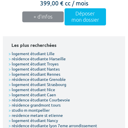
399,00 € cc / mois
Déposer
+ d'infos
mon dossier
Les plus recherchées
>
logement étudiant Lille
>
résidence étudiante Marseille
>
logement étudiant Troyes
>
logement étudiant Nantes
>
logement étudiant Rennes
>
résidence étudiante Grenoble
>
logement étudiant Strasbourg
>
logement étudiant Nice
>
logement étudiant Caen
>
résidence étudiante Courbevoie
>
résidence grandmont tours
>
studio m montpellier
>
residence metare st etienne
>
logement étudiant Nancy
>
résidence étudiante lyon 7eme arrondissement