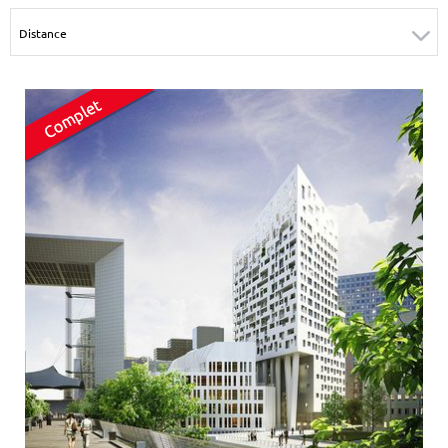
Surface min
Surface max
m²
m²
Type de location
Colocation
Votre date d'entrée
Chercher