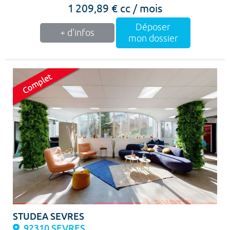
1 209,89 € cc / mois
Déposer
+ d'infos
mon dossier
STUDEA SEVRES
92310 SEVRES