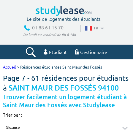
Le site de logements des étudiants
01 88 61 15 70
FR
Du lundi au vendredi de 9h à 18h
Etudiant
Gestionnaire
Accueil
> Résidences étudiantes Saint Maur des Fossés
Votre recherche
Page 7 - 61 résidences pour étudiants
Ville, école
à
SAINT MAUR DES FOSSÉS 94100
Trouver facilement un logement étudiant à
Saint Maur des Fossés avec Studylease
Budget min
Budget max
Trier par :
€
€