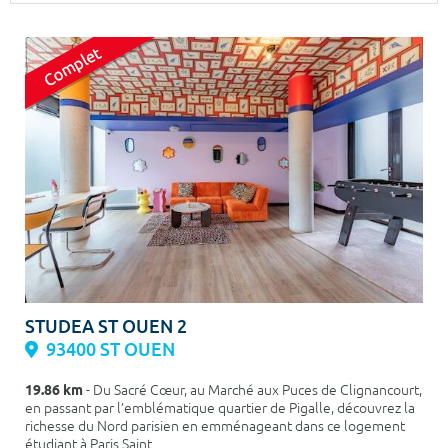
Surface min
Surface max
m²
m²
Type de location
Colocation
Votre date d'entrée
Chercher
STUDEA ST OUEN 2
93400 ST OUEN
19.86 km
- Du Sacré Cœur, au Marché aux Puces de Clignancourt,
en passant par l’emblématique quartier de Pigalle, découvrez la
richesse du Nord parisien en emménageant dans ce logement
étudiant à Paris Saint ...