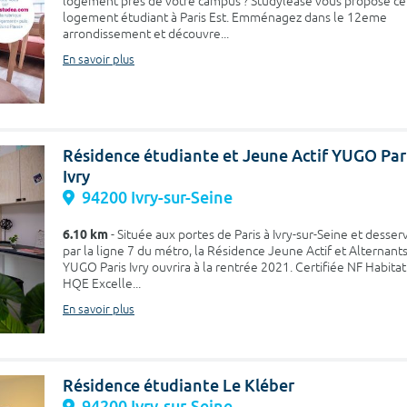
logement près de votre campus ? Studylease vous propose ce
logement étudiant à Paris Est. Emménagez dans le 12eme
arrondissement et découvre...
En savoir plus
Résidence étudiante et Jeune Actif YUGO Par
Ivry
94200 Ivry-sur-Seine
6.10 km
- Située aux portes de Paris à Ivry-sur-Seine et desser
par la ligne 7 du métro, la Résidence Jeune Actif et Alternant
YUGO Paris Ivry ouvrira à la rentrée 2021. Certifiée NF Habitat
HQE Excelle...
En savoir plus
Résidence étudiante Le Kléber
94200 Ivry-sur-Seine