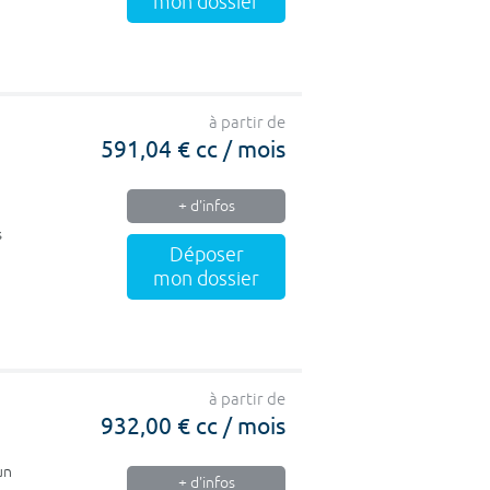
mon dossier
à partir de
591,04 € cc / mois
+ d'infos
s
Déposer
mon dossier
à partir de
932,00 € cc / mois
un
+ d'infos