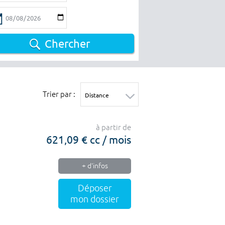
Chercher
Trier par :
à partir de
621,09 € cc / mois
+ d'infos
Déposer
mon dossier