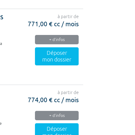
US
à partir de
771,00 € cc / mois
+ d'infos
la
Déposer
mon dossier
à partir de
774,00 € cc / mois
+ d'infos
de
Déposer