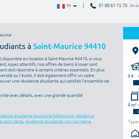
01 88 61 15 70
Du lu
FR
aurice
tudiants à
Saint-Maurice 94410
 disponible en location à Saint-Maurice 94410, si vous
nt, soyez attentifs, nos offres de biens à louer sont
nt doit répondre à certains critères essentiels. En plus
versité ou l’école, il doit également offrir un cadre
0 €
rouver une résidence étudiante qui satisfait l’ensemble de
crite avec détails, avec une grande quantité
0 m²
sidence étudiante boulogne-billancourt
,
résidence
Type
e saint denis
,
résidence étudiante vitry-sur-seine