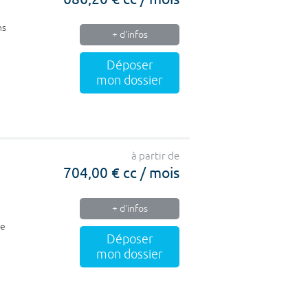
ns
+ d'infos
Déposer
mon dossier
à partir de
704,00 € cc / mois
+ d'infos
ne
Déposer
mon dossier