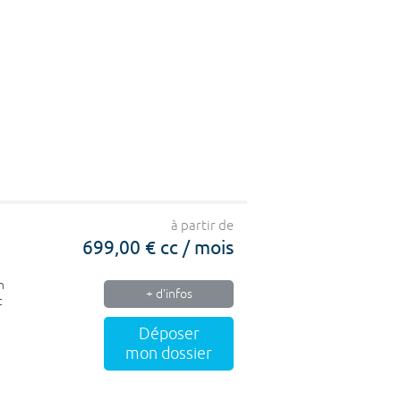
à partir de
699,00 € cc / mois
n
+ d'infos
t
Déposer
mon dossier