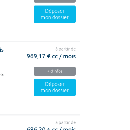
Déposer
mon dossier
is
à partir de
969,17 € cc / mois
+ d'infos
vie
s
Déposer
mon dossier
à partir de
686,20 € cc / mois