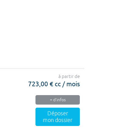
à partir de
723,00 € cc / mois
+ d'infos
Déposer
mon dossier