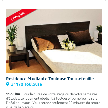
Surface min
Surface max
m²
m²
Type de location
Colocation
Votre date d'entrée
Chercher
Résidence étudiante Toulouse Tournefeuille
31170 Toulouse
11.65 km
- Pour la durée de votre stage ou de votre semestre
d'études, ce logement étudiant à Toulouse-Tournefeuille sera
l'idéal pour vous. Vous serez à seulement 20 minutes du centre-
ville, de la place du ...