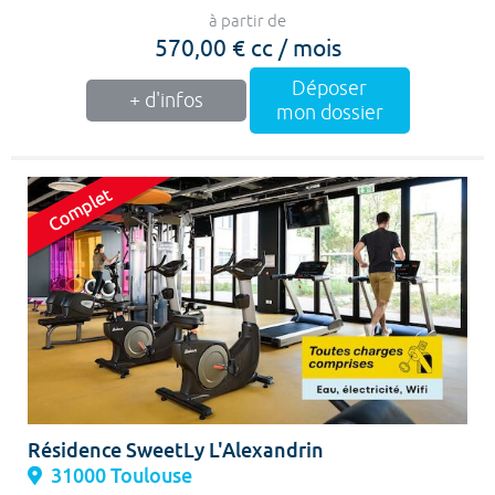
à partir de
570,00 € cc / mois
Déposer
+ d'infos
mon dossier
Résidence SweetLy L'Alexandrin
31000 Toulouse