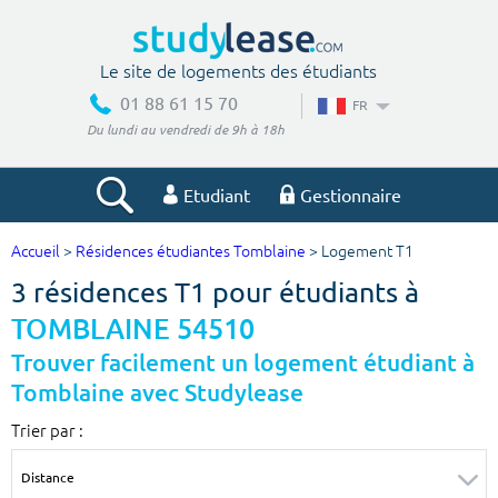
Le site de logements des étudiants
01 88 61 15 70
FR
Du lundi au vendredi de 9h à 18h
Etudiant
Gestionnaire
Accueil
>
Résidences étudiantes Tomblaine
> Logement T1
Votre recherche
3 résidences T1 pour étudiants à
Ville, école
TOMBLAINE 54510
Trouver facilement un logement étudiant à
Tomblaine avec Studylease
Budget min
Budget max
Trier par :
€
€