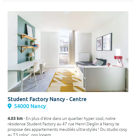
Surface min
Surface max
m²
m²
Type de location
Colocation
Votre date d'entrée
Chercher
Student Factory Nancy - Centre
54000 Nancy
4.03 km
- En plus d'être dans un quartier hyper cool, notre
résidence Student Factory au 47 rue Henri Deglin à Nancy te
propose des appartements meublés ultra-stylés ! Du studio cosy
au T3 coloc’, nos logem...