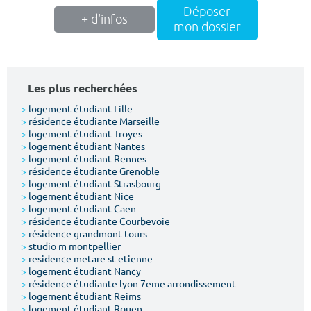
Déposer
+ d'infos
mon dossier
Les plus recherchées
>
logement étudiant Lille
>
résidence étudiante Marseille
>
logement étudiant Troyes
>
logement étudiant Nantes
>
logement étudiant Rennes
>
résidence étudiante Grenoble
>
logement étudiant Strasbourg
>
logement étudiant Nice
>
logement étudiant Caen
>
résidence étudiante Courbevoie
>
résidence grandmont tours
>
studio m montpellier
>
residence metare st etienne
>
logement étudiant Nancy
>
résidence étudiante lyon 7eme arrondissement
>
logement étudiant Reims
>
logement étudiant Rouen