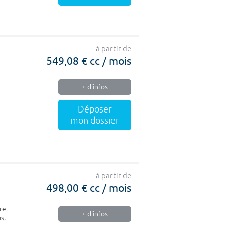
à partir de
549,08 € cc / mois
+ d'infos
Déposer
mon dossier
à partir de
498,00 € cc / mois
re
+ d'infos
s,