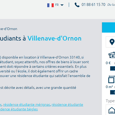
01 88 61 15 70
Du lu
FR
ave-d'Ornon
tudiants à
Villenave-d'Ornon
 disponible en location à Villenave-d'Ornon 33140, si
tudiant, soyez attentifs, nos offres de biens à louer sont
0 €
nt doit répondre à certains critères essentiels. En plus
versité ou l’école, il doit également offrir un cadre
rouver une résidence étudiante qui satisfait l’ensemble de
0 m²
t décrite avec détails, avec une grande quantité
Type
x
,
résidence étudiante mérignac
,
résidence étudiante
idence étudiante bègles