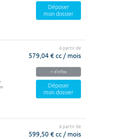
Déposer
mon dossier
à partir de
579,04 € cc / mois
+ d'infos
a
Déposer
on
mon dossier
à partir de
599,50 € cc / mois