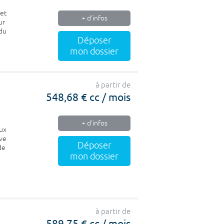
 et
+ d'infos
ur
 du
Déposer
mon dossier
à partir de
548,68 € cc / mois
+ d'infos
aux
uve
Déposer
de
mon dossier
à partir de
589,75 € cc / mois