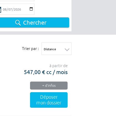
Chercher
Trier par :
à partir de
547,00 € cc / mois
+ d'infos
Déposer
mon dossier