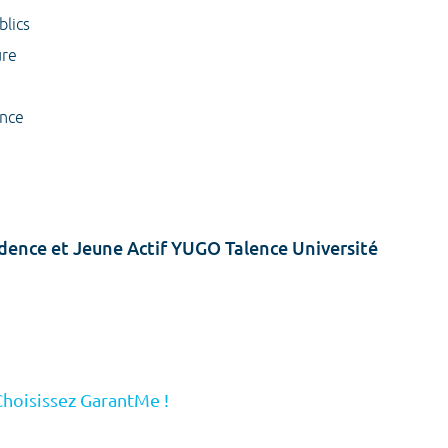
blics
ure
ence
idence et Jeune Actif YUGO Talence Université
Choisissez GarantMe !