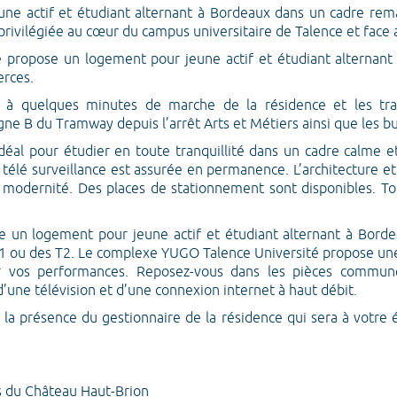
ne actif et étudiant alternant à Bordeaux dans un cadre re
privilégiée au cœur du campus universitaire de Talence et face
 propose un logement pour jeune actif et étudiant alternant
rces.
ve à quelques minutes de marche de la résidence et les tr
ne B du Tramway depuis l’arrêt Arts et Métiers ainsi que les bus
déal pour étudier en toute tranquillité dans un cadre calme et
e télé surveillance est assurée en permanence. L’architecture e
 modernité. Des places de stationnement sont disponibles. To
ce un logement pour jeune actif et étudiant alternant à Bord
 T1 ou des T2. Le complexe YUGO Talence Université propose un
r vos performances. Reposez-vous dans les pièces commune
’une télévision et d’une connexion internet à haut débit.
 la présence du gestionnaire de la résidence qui sera à votre
es du Château Haut-Brion