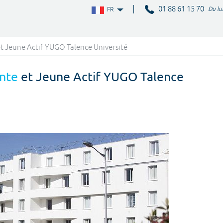
01 88 61 15 70
Du lu
FR
t Jeune Actif YUGO Talence Université
nte
et Jeune Actif YUGO Talence