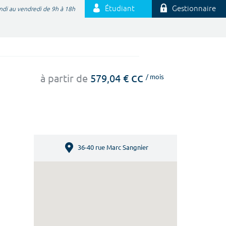
Étudiant
Gestionnaire
ndi au vendredi de 9h à 18h
cc
à partir de
579,04 €
/ mois
36-40 rue Marc Sangnier