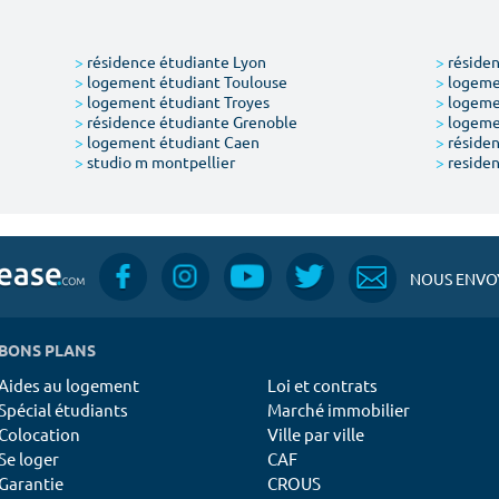
>
résidence étudiante Lyon
>
résiden
>
logement étudiant Toulouse
>
logemen
>
logement étudiant Troyes
>
logeme
>
résidence étudiante Grenoble
>
logemen
>
logement étudiant Caen
>
résiden
>
studio m montpellier
>
residen
NOUS ENVOY
BONS PLANS
Aides au logement
Loi et contrats
Spécial étudiants
Marché immobilier
Colocation
Ville par ville
Se loger
CAF
Garantie
CROUS