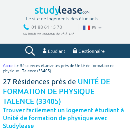
Le site de logements des étudiants
01 88 61 15 70
FR
Du lundi au vendredi de 9h à 18h
Etudiant
Gestionnaire
Accueil
> Résidences étudiantes près de Unité de formation de
Votre recherche
physique - Talence (33405)
27 Résidences près de
UNITÉ DE
Ville, école
FORMATION DE PHYSIQUE -
TALENCE (33405)
Budget min
Budget max
Trouver facilement un logement étudiant à
Unité de formation de physique avec
€
€
Studylease