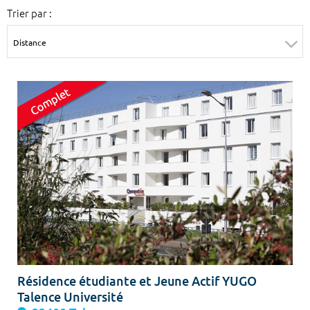
Trier par :
Surface min
Surface max
m²
m²
Type de location
Colocation
Votre date d'entrée
Chercher
Résidence étudiante et Jeune Actif YUGO
Talence Université