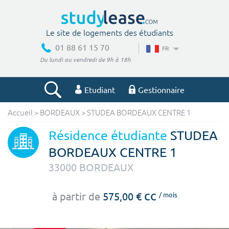
Le site de logements des étudiants
01 88 61 15 70
FR
Du lundi au vendredi de 9h à 18h
Etudiant
Gestionnaire
Accueil
>
BORDEAUX
>
STUDEA BORDEAUX CENTRE 1
Votre recherche
Résidence étudiante
STUDEA
Ville, école
BORDEAUX CENTRE 1
33000
BORDEAUX
Budget min
Budget max
cc
à partir de
575,00 €
/ mois
€
€