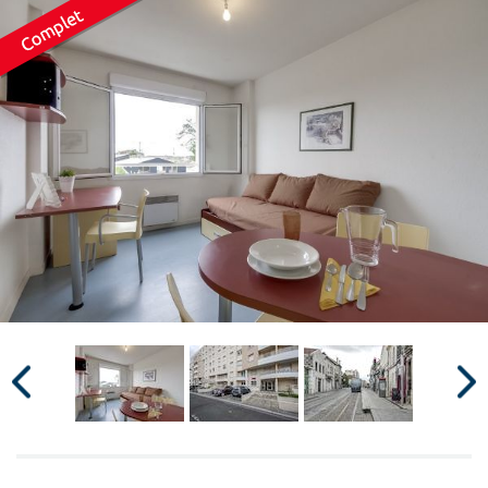
Surface min
Surface max
m²
m²
Type de location
Colocation
Votre date d'entrée
Chercher