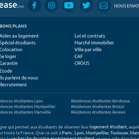
NOUS ENVOY
BONS PLANS
Aides au logement
Loi et contrats
Spécial étudiants
Marché immobilier
Colocation
Ville par ville
Se loger
CAF
Garantie
CROUS
Etude
Ils parlent de nous
Recrutement
idences étudiantes Lyon
Résidences étudiantes Bordeaux
idences étudiantes Montpellier
Résidences étudiantes Bristol
idences étudiantes Marseille
Résidences étudiantes Rennes
igne qui permet aux étudiants de réserver leur
, aupr
logement étudiant
sur toute la France. Que ce soit à
Paris
,
Lyon
,
Montpellier
,
Toulouse
,
Mars
ite la
, et vous aide dans les
recherche de votre appartement étudiant