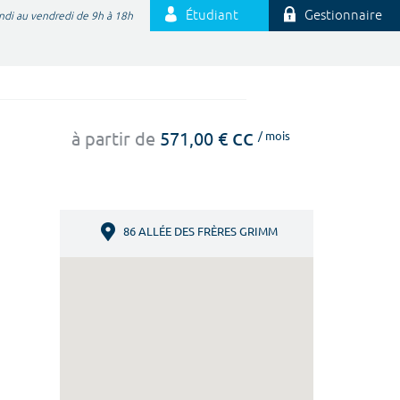
Étudiant
Gestionnaire
ndi au vendredi de 9h à 18h
cc
à partir de
571,00 €
/ mois
86 ALLÉE DES FRÈRES GRIMM