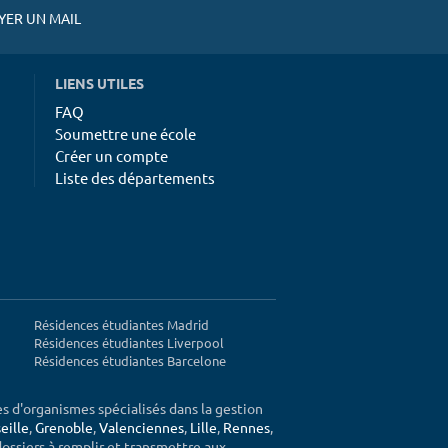
ER UN MAIL
LIENS UTILES
FAQ
Soumettre une école
Créer un compte
Liste des départements
Résidences étudiantes Madrid
Résidences étudiantes Liverpool
Résidences étudiantes Barcelone
ès d'organismes spécialisés dans la gestion
eille
,
Grenoble
,
Valenciennes
,
Lille
,
Rennes
,
 dossiers à remplir et transmettre aux