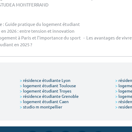
STUDEA MONTFERRAND
le : Guide pratique du logement étudiant
en 2026 : entre tension et innovation
ogement à Paris et l’importance du sport
Les avantages de vivre
diant en 2025 ?
>
résidence étudiante Lyon
>
résiden
>
logement étudiant Toulouse
>
logemen
>
logement étudiant Troyes
>
logeme
>
résidence étudiante Grenoble
>
logemen
>
logement étudiant Caen
>
résiden
>
studio m montpellier
>
residen