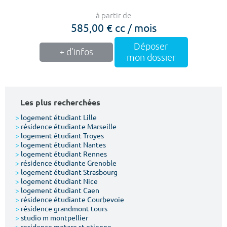
à partir de
585,00 € cc / mois
Déposer
+ d'infos
mon dossier
Les plus recherchées
>
logement étudiant Lille
>
résidence étudiante Marseille
>
logement étudiant Troyes
>
logement étudiant Nantes
>
logement étudiant Rennes
>
résidence étudiante Grenoble
>
logement étudiant Strasbourg
>
logement étudiant Nice
>
logement étudiant Caen
>
résidence étudiante Courbevoie
>
résidence grandmont tours
>
studio m montpellier
>
residence metare st etienne