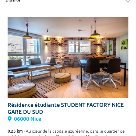
Surface min
Surface max
m²
m²
Type de location
Colocation
Votre date d'entrée
Chercher
Résidence étudiante STUDENT FACTORY NICE
GARE DU SUD
06000 Nice
0.25 km
- Au cœur de la capitale azuréenne, dans le quartier de