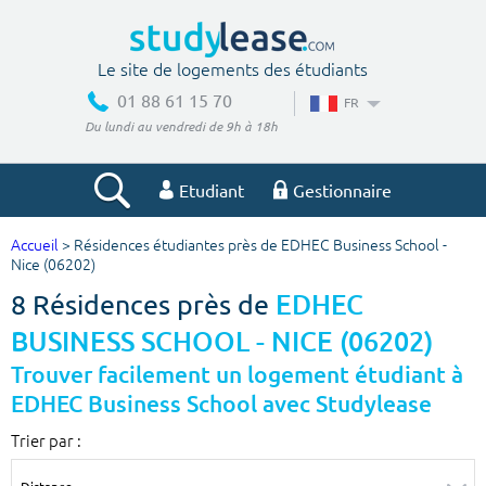
Le site de logements des étudiants
01 88 61 15 70
FR
Du lundi au vendredi de 9h à 18h
Etudiant
Gestionnaire
Accueil
> Résidences étudiantes près de EDHEC Business School -
Votre recherche
Nice (06202)
8 Résidences près de
EDHEC
Ville, école
BUSINESS SCHOOL - NICE (06202)
Trouver facilement un logement étudiant à
EDHEC Business School avec Studylease
Budget min
Budget max
Trier par :
€
€