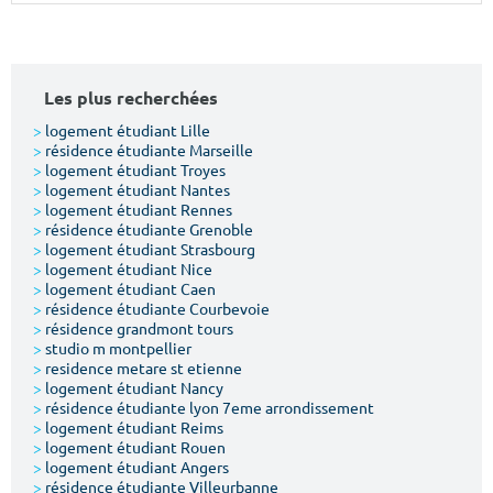
Surface min
Surface max
m²
m²
Les plus recherchées
Type de location
>
logement étudiant Lille
>
résidence étudiante Marseille
>
logement étudiant Troyes
Colocation
>
logement étudiant Nantes
>
logement étudiant Rennes
Votre date d'entrée
>
résidence étudiante Grenoble
>
logement étudiant Strasbourg
>
logement étudiant Nice
>
logement étudiant Caen
>
résidence étudiante Courbevoie
>
résidence grandmont tours
>
studio m montpellier
Chercher
>
residence metare st etienne
>
logement étudiant Nancy
>
résidence étudiante lyon 7eme arrondissement
>
logement étudiant Reims
>
logement étudiant Rouen
>
logement étudiant Angers
>
résidence étudiante Villeurbanne