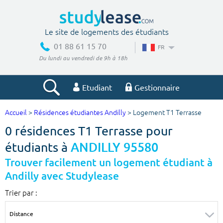
Le site de logements des étudiants
01 88 61 15 70
FR
Du lundi au vendredi de 9h à 18h
Etudiant
Gestionnaire
Accueil
>
Résidences étudiantes Andilly
> Logement T1 Terrasse
Votre recherche
0 résidences T1 Terrasse pour
Ville, école
étudiants à
ANDILLY 95580
Trouver facilement un logement étudiant à
Andilly avec Studylease
Budget min
Budget max
Trier par :
€
€