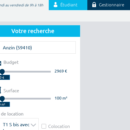
Étudiant
Gestionnaire
ndi au vendredi de 9h à 18h
Votre recherche
Budget
2969 €
Surface
100 m²
 de location
T1 S bis avec
Colocation