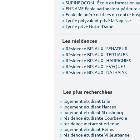
SUPINFOCOM - École de formation aux
>
ENSIAME École nationale supérieure 
>
Ecole de puéricultrices du centre hos
>
Lycée polyvalent privé la Sagesse
>
Lycée privé Notre-Dame
>
Les résidences
Résidence BISIAUX : SENATEUR !
>
Résidence BISIAUX : TERTIALES
>
Résidence BISIAUX : HARPIGNIES
>
Résidence BISIAUX : EVEQUE !
>
Résidence BISIAUX : NATHALYS
>
Les plus recherchées
>
logement étudiant Lille
>
logement étudiant Nantes
>
logement étudiant Strasbourg
>
résidence étudiante Courbevoie
>
residence metare st etienne
>
logement étudiant Reims
>
résidence étudiante Villeurbanne