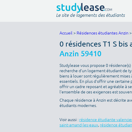
Le site de logements des étudiants
Accueil
>
Résidences étudiantes Anzin
>
0 résidences T1 S bis 
Anzin 59410
Studylease vous propose 0 résidence(s) d
recherche d’un logement étudiant de type
biens à louer sont régulièrement mises à
essentiels. En plus d’offrir une certaine 
offrir un cadre reposant et agréable à s
l’ensemble de ces exigences est souvent 
Chaque résidence à Anzin est décrite av
étudiants modernes.
Voir aussi :
résidence étudiante valenci
saint-amand-les-eaux
,
résidence étudian