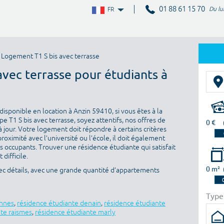
01 88 61 15 70
Du lu
FR
 Logement T1 S bis avec terrasse
avec terrasse pour étudiants à
isponible en location à Anzin 59410, si vous êtes à la
 T1 S bis avec terrasse, soyez attentifs, nos offres de
0 €
 jour. Votre logement doit répondre à certains critères
proximité avec l’université ou l’école, il doit également
es occupants. Trouver une résidence étudiante qui satisfait
difficile.
0 m²
ec détails, avec une grande quantité d’appartements
Type
ennes
,
résidence étudiante denain
,
résidence étudiante
te raismes
,
résidence étudiante marly