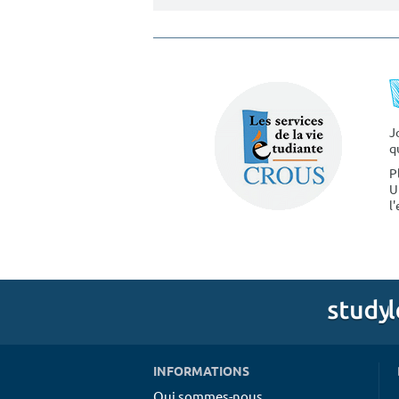
J
q
P
U
l
INFORMATIONS
Qui sommes-nous