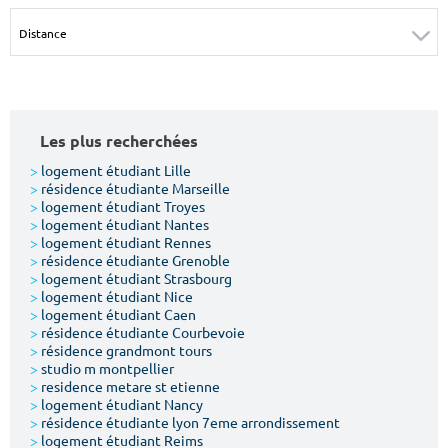
Surface min
Surface max
m²
m²
Type de location
Les plus recherchées
Colocation
>
logement étudiant Lille
>
résidence étudiante Marseille
Votre date d'entrée
>
logement étudiant Troyes
>
logement étudiant Nantes
>
logement étudiant Rennes
>
résidence étudiante Grenoble
>
logement étudiant Strasbourg
>
logement étudiant Nice
>
logement étudiant Caen
Chercher
>
résidence étudiante Courbevoie
>
résidence grandmont tours
>
studio m montpellier
>
residence metare st etienne
>
logement étudiant Nancy
>
résidence étudiante lyon 7eme arrondissement
>
logement étudiant Reims