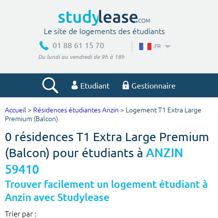
Le site de logements des étudiants
01 88 61 15 70
FR
Du lundi au vendredi de 9h à 18h
Etudiant
Gestionnaire
Accueil
>
Résidences étudiantes Anzin
> Logement T1 Extra Large
Votre recherche
Premium (Balcon)
0 résidences T1 Extra Large Premium
Ville, école
(Balcon) pour étudiants à
ANZIN
59410
Budget min
Budget max
Trouver facilement un logement étudiant à
Anzin avec Studylease
€
€
Trier par :