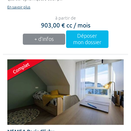
En savoir plus
à partir de
903,00 € cc / mois
Déposer
+ d'infos
mon dossier