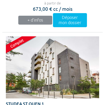
à partir de
673,00 € cc / mois
Déposer
+ d'infos
mon dossier
STUDEA ST OUEN 1