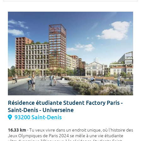
Surface min
Surface max
m²
m²
Type de location
Colocation
Votre date d'entrée
Chercher
Résidence étudiante Student Factory Paris -
Saint-Denis - Universeine
93200 Saint-Denis
16.33 km
- Tu veux vivre dans un endroit unique, où l’histoire des
Jeux Olympiques de Paris 2024 se mêle à une vie étudiante