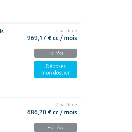
is
à partir de
969,17 € cc / mois
+ d'infos
Déposer
mon dossier
à partir de
686,20 € cc / mois
+ d'infos
.