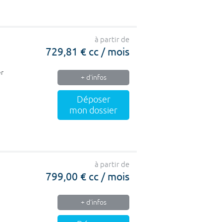
à partir de
729,81 € cc / mois
er
+ d'infos
Déposer
mon dossier
à partir de
799,00 € cc / mois
+ d'infos