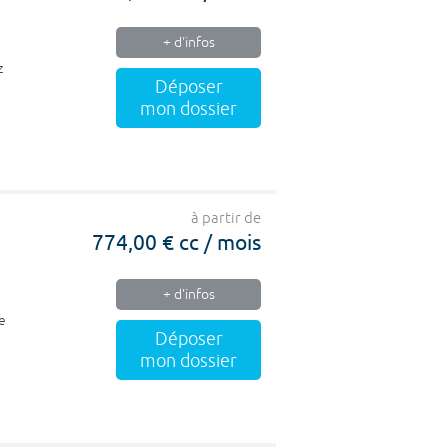
+ d'infos
z
Déposer
mon dossier
à partir de
774,00 € cc / mois
+ d'infos
de
Déposer
mon dossier