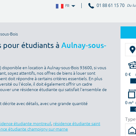
01 88 61 15 70
Du lu
FR
-sous-Bois
s pour étudiants à
Aulnay-sous-
 disponible en location à Aulnay-sous-Bois 93600, si vous
nt, soyez attentifs, nos offres de biens à louer sont
0 €
nt doit répondre à certains critères essentiels. En plus
versité ou l’école, il doit également offrir un cadre
rouver une résidence étudiante qui satisfait l’ensemble de
0 m²
 décrite avec détails, avec une grande quantité
Type
sidence étudiante montreuil
,
résidence étudiante saint
ence étudiante champigny-sur-marne