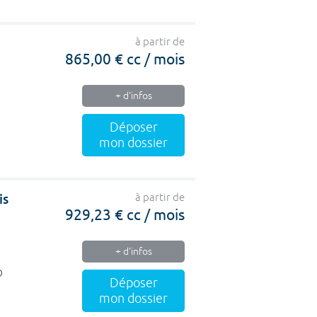
à partir de
865,00 € cc / mois
+ d'infos
Déposer
mon dossier
is
à partir de
929,23 € cc / mois
+ d'infos
O
Déposer
mon dossier