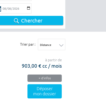
Chercher
Trier par :
à partir de
903,00 € cc / mois
+ d'infos
Déposer
mon dossier