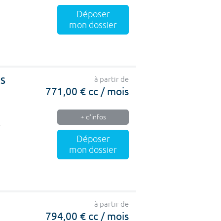
Déposer
mon dossier
US
à partir de
771,00 € cc / mois
+ d'infos
,
Déposer
mon dossier
à partir de
794,00 € cc / mois