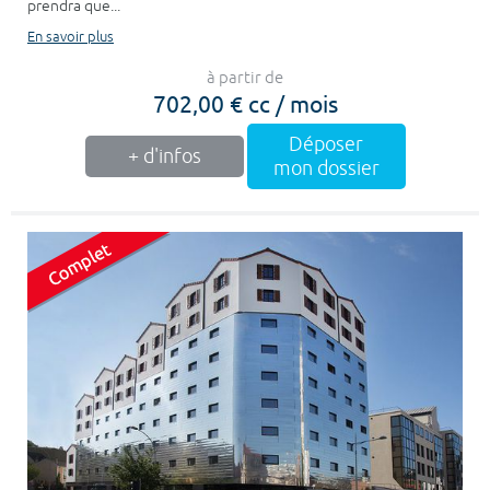
prendra que...
En savoir plus
à partir de
702,00 € cc / mois
Déposer
+ d'infos
mon dossier