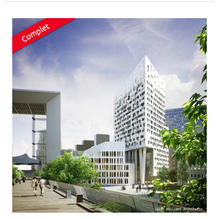
Surface min
Surface max
m²
m²
Type de location
Colocation
Votre date d'entrée
Chercher