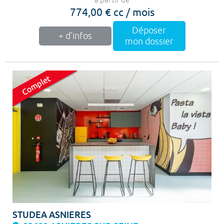
à partir de
774,00 € cc / mois
Déposer
+ d'infos
mon dossier
STUDEA ASNIERES