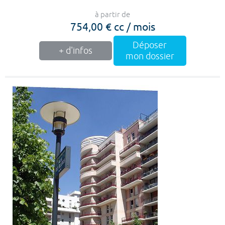
à partir de
754,00 € cc / mois
Déposer
+ d'infos
mon dossier