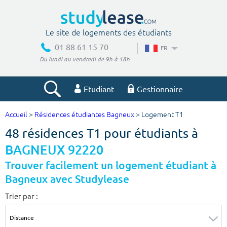
Le site de logements des étudiants
01 88 61 15 70
FR
Du lundi au vendredi de 9h à 18h
Etudiant
Gestionnaire
Accueil
>
Résidences étudiantes Bagneux
> Logement T1
Votre recherche
48 résidences T1 pour étudiants à
Ville, école
BAGNEUX 92220
Trouver facilement un logement étudiant à
Bagneux avec Studylease
Budget min
Budget max
Trier par :
€
€