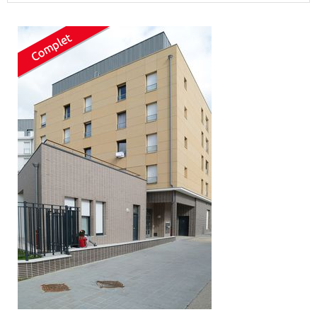
Surface min
Surface max
m²
m²
Type de location
Colocation
Votre date d'entrée
Chercher