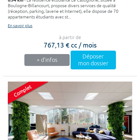
6.94 km
- La résidence étudiante Le Castiglione, située à
Boulogne-Billancourt, propose divers services de qualité
(réception, parking, laverie et Internet), elle dispose de 70
appartements étudiants avec st...
En savoir plus
à partir de
767,13 € cc / mois
Déposer
+ d'infos
mon dossier