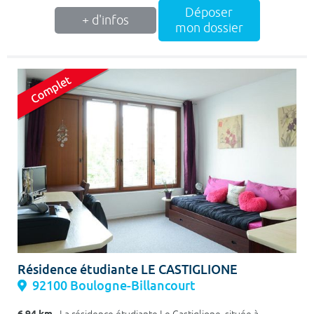
Déposer
+ d'infos
mon dossier
Résidence étudiante LE CASTIGLIONE
92100 Boulogne-Billancourt