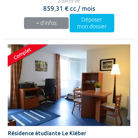
à partir de
859,31 € cc / mois
Déposer
+ d'infos
mon dossier
Résidence étudiante Le Kléber