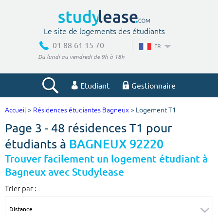
Le site de logements des étudiants
01 88 61 15 70
FR
Du lundi au vendredi de 9h à 18h
Etudiant
Gestionnaire
Accueil
>
Résidences étudiantes Bagneux
> Logement T1
Votre recherche
Page 3 - 48 résidences T1 pour
Ville, école
étudiants à
BAGNEUX 92220
Trouver facilement un logement étudiant à
Bagneux avec Studylease
Budget min
Budget max
Trier par :
€
€