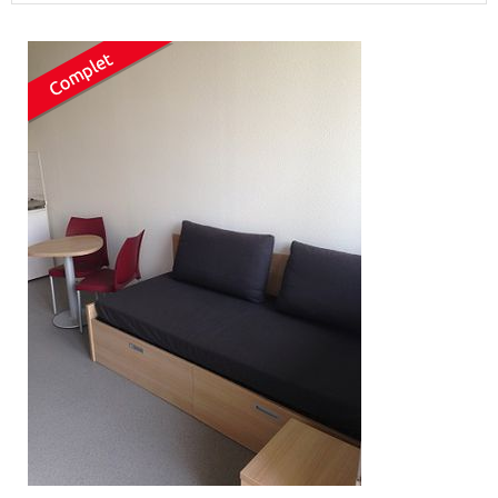
Surface min
Surface max
m²
m²
Type de location
Colocation
Votre date d'entrée
Chercher