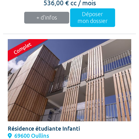
536,00 € cc / mois
Déposer
+ d'infos
mon dossier
Résidence étudiante Infanti
69600 Oullins