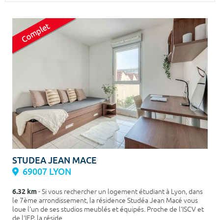
Surface min
Surface max
m²
m²
Type de location
Colocation
Votre date d'entrée
Chercher
STUDEA JEAN MACE
69007 LYON
6.32 km
- Si vous rechercher un logement étudiant à Lyon, dans
le 7ème arrondissement, la résidence Studéa Jean Macé vous
loue l'un de ses studios meublés et équipés. Proche de l'ISCV et
de l'IEP, la réside...