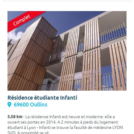
Surface min
Surface max
m²
m²
Type de location
Colocation
Votre date d'entrée
Chercher
Résidence étudiante Infanti
69600 Oullins
5.58 km
- La résidence Infanti est neuve et moderne: elle a
ouvert ses portes en 2014. A 2 minutes à pieds du logement
étudiant à Lyon - Infanti se trouve la faculté de médecine LYON
SUD. A proximité se sit...