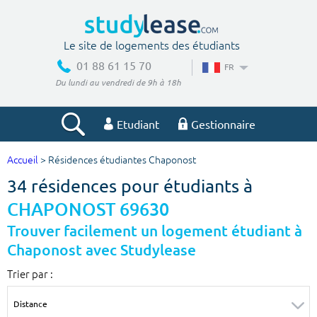
Le site de logements des étudiants
01 88 61 15 70
FR
Du lundi au vendredi de 9h à 18h
Etudiant
Gestionnaire
Accueil
> Résidences étudiantes Chaponost
Votre recherche
34 résidences pour étudiants à
Ville, école
CHAPONOST 69630
Trouver facilement un logement étudiant à
Chaponost avec Studylease
Budget min
Budget max
Trier par :
€
€