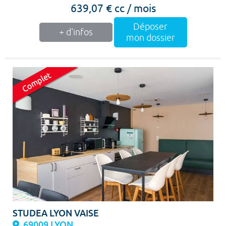
639,07 € cc / mois
Déposer
+ d'infos
mon dossier
STUDEA LYON VAISE
69009 LYON