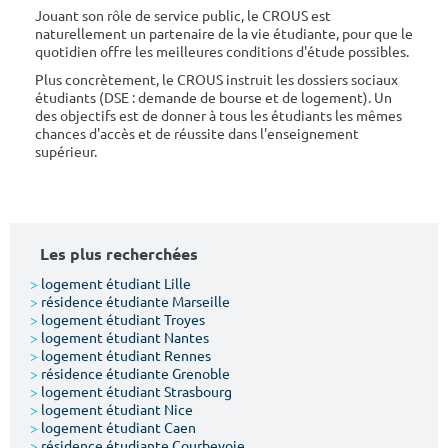
Jouant son rôle de service public, le CROUS est
naturellement un partenaire de la vie étudiante, pour que le
quotidien offre les meilleures conditions d'étude possibles.
Plus concrètement, le CROUS instruit les dossiers sociaux
étudiants (DSE : demande de bourse et de logement). Un
des objectifs est de donner à tous les étudiants les mêmes
chances d'accès et de réussite dans l'enseignement
supérieur.
Les plus recherchées
>
logement étudiant Lille
>
résidence étudiante Marseille
>
logement étudiant Troyes
>
logement étudiant Nantes
>
logement étudiant Rennes
>
résidence étudiante Grenoble
>
logement étudiant Strasbourg
>
logement étudiant Nice
>
logement étudiant Caen
>
résidence étudiante Courbevoie