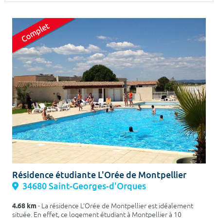
Surface min
Surface max
m²
m²
Type de location
Colocation
Votre date d'entrée
Chercher
Résidence étudiante L'Orée de Montpellier
34680 Saint-Georges-d'Orques
4.68 km
- La résidence L’Orée de Montpellier est idéalement
située. En effet, ce logement étudiant à Montpellier à 10