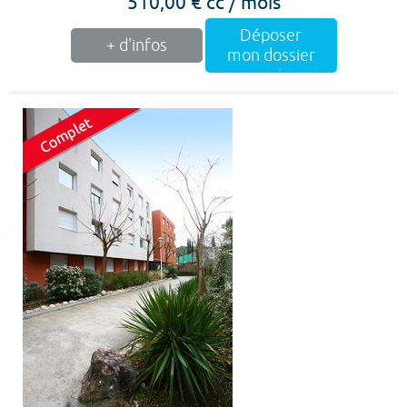
510,00 € cc / mois
Déposer
+ d'infos
mon dossier