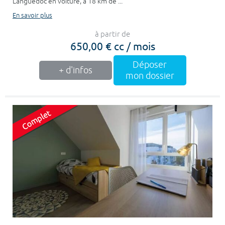
Languedoc en voiture, à 18 km de ...
En savoir plus
à partir de
650,00 € cc / mois
Déposer
+ d'infos
mon dossier