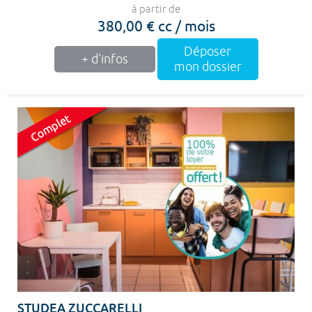
à partir de
380,00 € cc / mois
Déposer
+ d'infos
mon dossier
STUDEA ZUCCARELLI