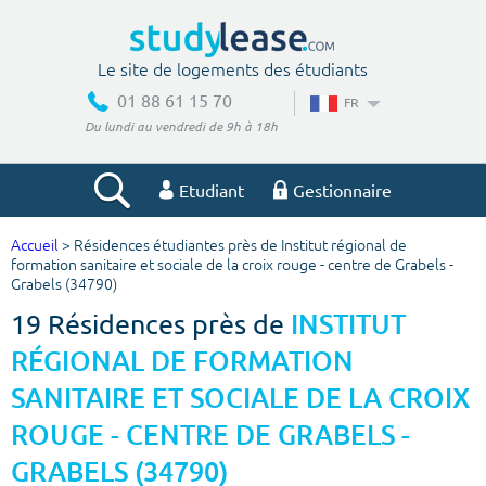
Le site de logements des étudiants
01 88 61 15 70
FR
Du lundi au vendredi de 9h à 18h
Etudiant
Gestionnaire
Accueil
> Résidences étudiantes près de Institut régional de
Votre recherche
formation sanitaire et sociale de la croix rouge - centre de Grabels -
Grabels (34790)
Ville, école
19 Résidences près de
INSTITUT
RÉGIONAL DE FORMATION
SANITAIRE ET SOCIALE DE LA CROIX
Budget min
Budget max
ROUGE - CENTRE DE GRABELS -
€
€
GRABELS (34790)