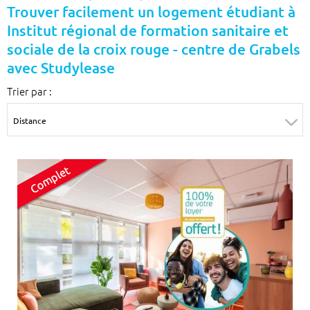
Trouver facilement un logement étudiant à
Surface min
Surface max
Institut régional de formation sanitaire et
m²
m²
sociale de la croix rouge - centre de Grabels
avec Studylease
Type de location
Trier par :
Colocation
Votre date d'entrée
Chercher