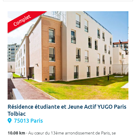
Surface min
Surface max
m²
m²
Type de location
Colocation
Votre date d'entrée
Chercher
Résidence étudiante et Jeune Actif YUGO Paris
Tolbiac
75013 Paris
10.08 km
- Au cœur du 13ème arrondissement de Paris, se