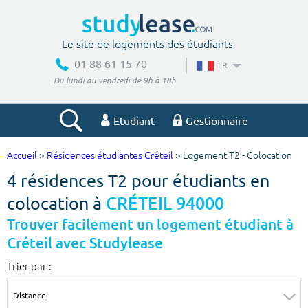
Le site de logements des étudiants
01 88 61 15 70
FR
Du lundi au vendredi de 9h à 18h
Etudiant
Gestionnaire
Accueil
>
Résidences étudiantes Créteil
> Logement T2 - Colocation
Votre recherche
4 résidences T2 pour étudiants en
Ville, école
colocation à
CRÉTEIL 94000
Trouver facilement un logement étudiant à
Créteil avec Studylease
Budget min
Budget max
Trier par :
€
€