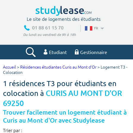
Le site de logements des étudiants
01 88 61 15 70
FR
Du lundi au vendredi de 9h à 18h
Etudiant
Gestionnaire
Accueil
>
Résidences étudiantes Curis au Mont d'Or
> Logement T3 -
Votre recherche
Colocation
1 résidences T3 pour étudiants en
Ville, école
colocation à
CURIS AU MONT D'OR
69250
Budget min
Budget max
Trouver facilement un logement étudiant à
Curis au Mont d'Or avec Studylease
€
€
Trier par :