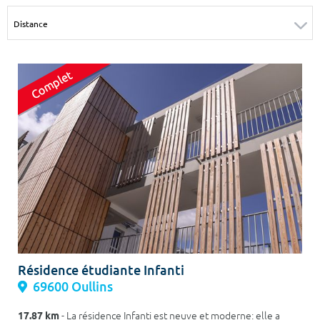
Surface min
Surface max
m²
m²
Type de location
Colocation
Votre date d'entrée
Chercher
Résidence étudiante Infanti
69600 Oullins
17.87 km
- La résidence Infanti est neuve et moderne: elle a