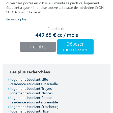
ouvert ses portes en 2014. A 2 minutes à pieds du logement
étudiant à Lyon - Infanti se trouve la faculté de médecine LYON
SUD. A proximité se sit...
En savoir plus
à partir de
449,65 € cc / mois
Déposer
+ d'infos
mon dossier
Les plus recherchées
>
logement étudiant Lille
>
résidence étudiante Marseille
>
logement étudiant Troyes
>
logement étudiant Nantes
>
logement étudiant Rennes
>
résidence étudiante Grenoble
>
logement étudiant Strasbourg
>
logement étudiant Nice