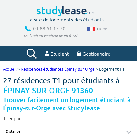
Le site de logements des étudiants
01 88 61 15 70
FR
Du lundi au vendredi de 9h à 18h
Etudiant
Gestionnaire
Accueil
>
Résidences étudiantes Épinay-sur-Orge
> Logement T1
Votre recherche
27 résidences T1 pour étudiants à
Ville, école
ÉPINAY-SUR-ORGE 91360
Trouver facilement un logement étudiant à
Épinay-sur-Orge avec Studylease
Budget min
Budget max
Trier par :
€
€