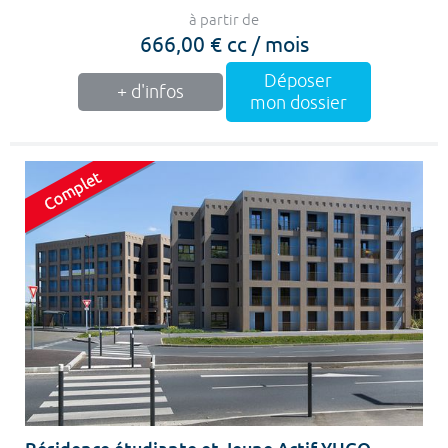
à partir de
666,00 € cc / mois
Déposer
+ d'infos
mon dossier