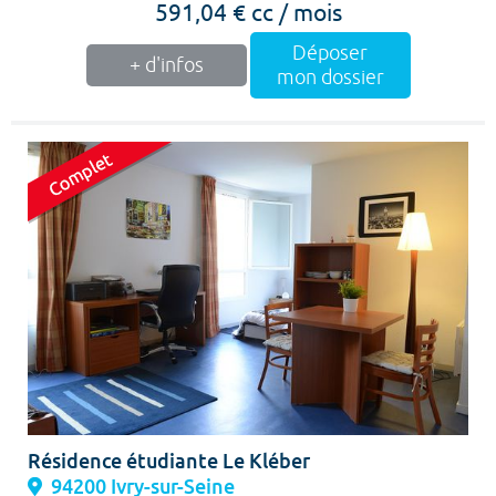
591,04 € cc / mois
Déposer
+ d'infos
mon dossier
Résidence étudiante Le Kléber
94200 Ivry-sur-Seine