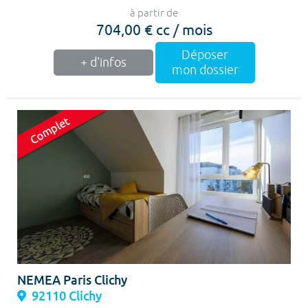
à partir de
704,00 € cc / mois
Déposer
+ d'infos
mon dossier
NEMEA Paris Clichy
92110 Clichy