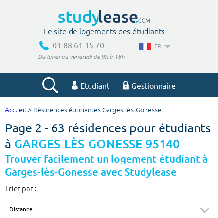
Le site de logements des étudiants
01 88 61 15 70
FR
Du lundi au vendredi de 9h à 18h
Etudiant
Gestionnaire
Accueil
> Résidences étudiantes Garges-lès-Gonesse
Votre recherche
Page 2 - 63 résidences pour étudiants
Ville, école
à
GARGES-LÈS-GONESSE 95140
Trouver facilement un logement étudiant à
Garges-lès-Gonesse avec Studylease
Budget min
Budget max
Trier par :
€
€