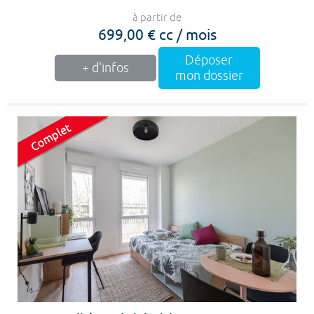
à partir de
699,00 € cc / mois
Déposer
+ d'infos
mon dossier