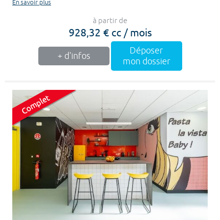
En savoir plus
à partir de
928,32 € cc / mois
Déposer
+ d'infos
mon dossier