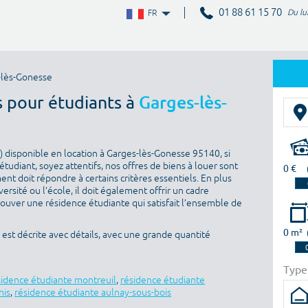
01 88 61 15 70
Du lu
FR
-lès-Gonesse
s pour étudiants à
Garges-lès-
 disponible en location à Garges-lès-Gonesse 95140, si
tudiant, soyez attentifs, nos offres de biens à louer sont
0 €
nt doit répondre à certains critères essentiels. En plus
versité ou l’école, il doit également offrir un cadre
rouver une résidence étudiante qui satisfait l’ensemble de
0 m²
st décrite avec détails, avec une grande quantité
Type
sidence étudiante montreuil
,
résidence étudiante
nis
,
résidence étudiante aulnay-sous-bois