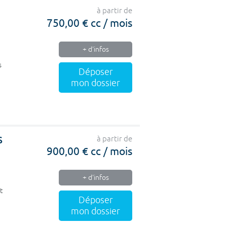
à partir de
750,00 € cc / mois
+ d'infos
s
Déposer
mon dossier
S
à partir de
900,00 € cc / mois
+ d'infos
t
Déposer
mon dossier