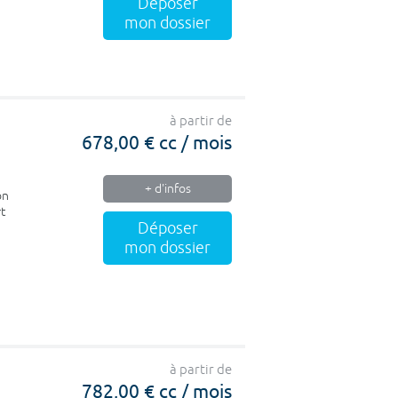
Déposer
mon dossier
à partir de
678,00 € cc / mois
+ d'infos
on
rt
Déposer
mon dossier
à partir de
782,00 € cc / mois