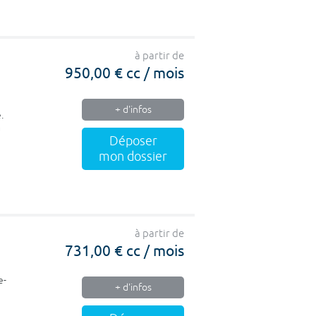
à partir de
950,00 € cc / mois
+ d'infos
.
a
Déposer
mon dossier
à partir de
731,00 € cc / mois
e-
+ d'infos