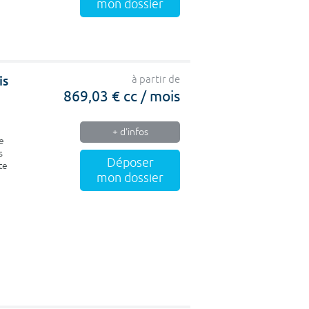
mon dossier
is
à partir de
869,03 € cc / mois
+ d'infos
e
s
Déposer
te
mon dossier