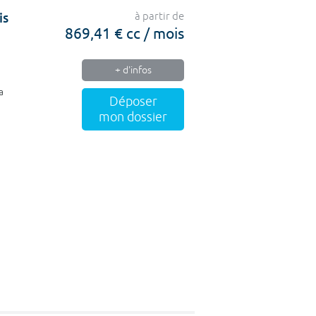
is
à partir de
869,41 € cc / mois
+ d'infos
a
Déposer
mon dossier