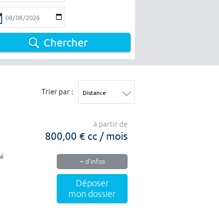
Chercher
Trier par :
à partir de
800,00 € cc / mois
ié
+ d'infos
Déposer
mon dossier