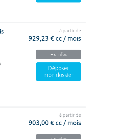
is
à partir de
929,23 € cc / mois
+ d'infos
O
Déposer
mon dossier
à partir de
903,00 € cc / mois
+ d'infos