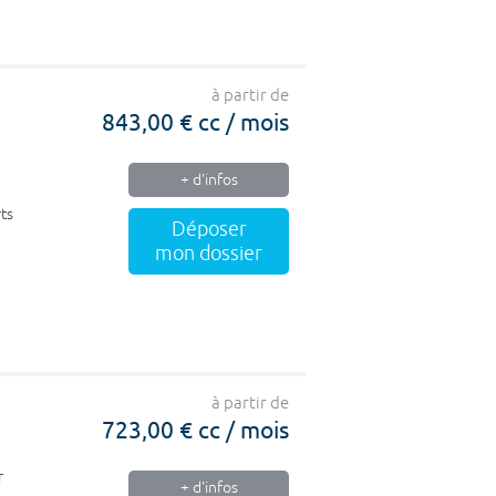
à partir de
843,00 € cc / mois
+ d'infos
ts
Déposer
mon dossier
à partir de
723,00 € cc / mois
r
+ d'infos