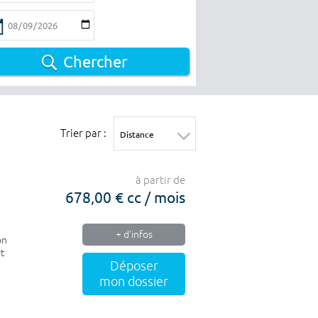
Chercher
Trier par :
à partir de
678,00 € cc / mois
+ d'infos
on
rt
Déposer
mon dossier