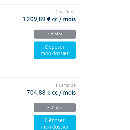
à partir de
1 209,89 € cc / mois
+ d'infos
es
Déposer
mon dossier
à partir de
704,88 € cc / mois
+ d'infos
Déposer
mon dossier