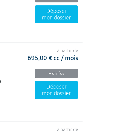
Déposer
mon dossier
à partir de
695,00 € cc / mois
+ d'infos
e
Déposer
mon dossier
à partir de