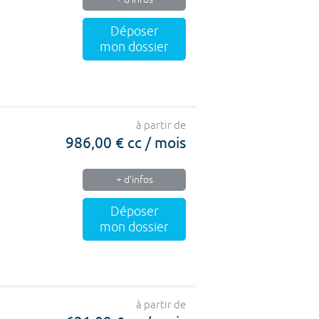
Déposer
mon dossier
à partir de
986,00 € cc / mois
+ d'infos
Déposer
mon dossier
à partir de