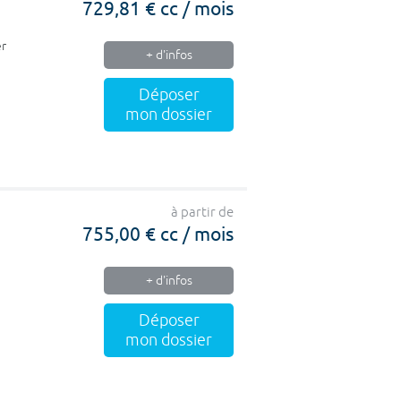
729,81 € cc / mois
er
+ d'infos
Déposer
mon dossier
à partir de
755,00 € cc / mois
+ d'infos
Déposer
mon dossier