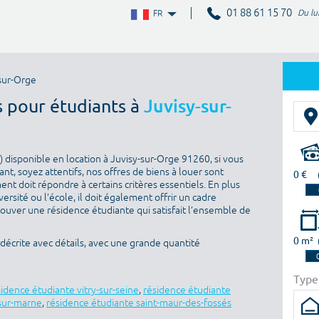
01 88 61 15 70
Du lu
FR
sur-Orge
s pour étudiants à
Juvisy-sur-
 disponible en location à Juvisy-sur-Orge 91260, si vous
nt, soyez attentifs, nos offres de biens à louer sont
0 €
nt doit répondre à certains critères essentiels. En plus
versité ou l’école, il doit également offrir un cadre
rouver une résidence étudiante qui satisfait l’ensemble de
0 m²
décrite avec détails, avec une grande quantité
Type
sidence étudiante vitry-sur-seine
,
résidence étudiante
sur-marne
,
résidence étudiante saint-maur-des-fossés