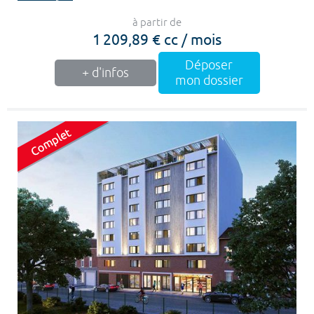
à partir de
1 209,89 € cc / mois
Déposer
+ d'infos
mon dossier