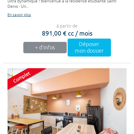
ultra dynamique ? Bienvenue à la résidence étudiante Saint-
Denis - Un...
En savoir plus
à partir de
891,00 € cc / mois
Déposer
+ d'infos
mon dossier