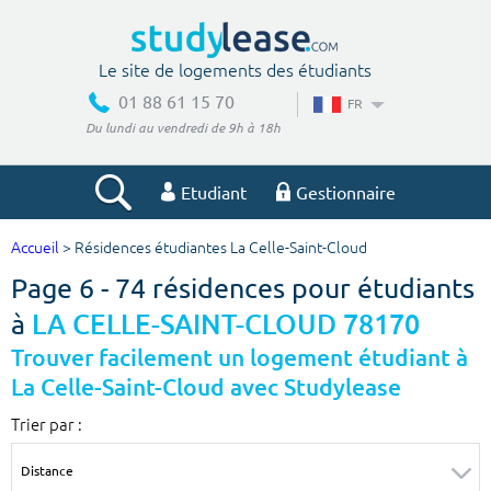
Le site de logements des étudiants
01 88 61 15 70
FR
Du lundi au vendredi de 9h à 18h
Etudiant
Gestionnaire
Accueil
> Résidences étudiantes La Celle-Saint-Cloud
Votre recherche
Page 6 - 74 résidences pour étudiants
Ville, école
à
LA CELLE-SAINT-CLOUD 78170
Trouver facilement un logement étudiant à
La Celle-Saint-Cloud avec Studylease
Budget min
Budget max
Trier par :
€
€