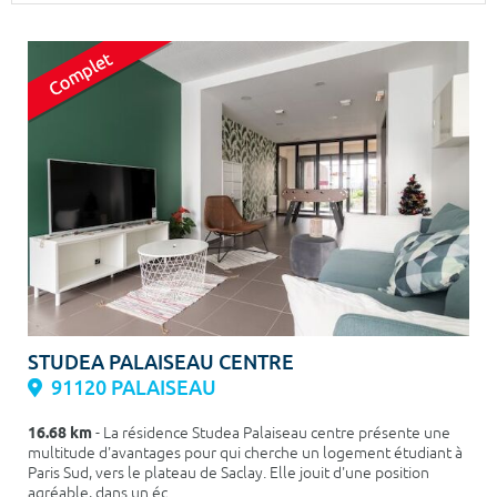
Surface min
Surface max
m²
m²
Type de location
Colocation
Votre date d'entrée
Chercher
STUDEA PALAISEAU CENTRE
91120 PALAISEAU
16.68 km
- La résidence Studea Palaiseau centre présente une
multitude d'avantages pour qui cherche un logement étudiant à
Paris Sud, vers le plateau de Saclay. Elle jouit d'une position
agréable, dans un éc...