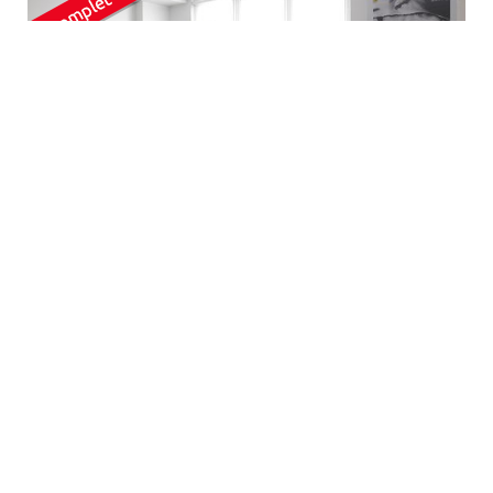
Résidence étudiante La Chocolaterie
75013 Paris
19.24 km
- Un logement étudiant à Paris à deux pas du quartier
asiatique, cela peut être dépaysant ! D'où vient le quartier
chinois de Paris ? Pendant l'opération Italie 13, au début des
années 70, de nombre...
En savoir plus