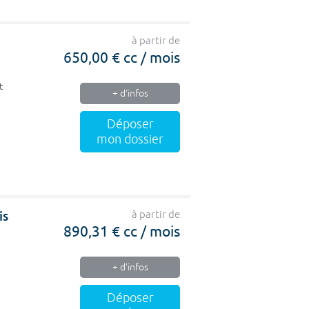
à partir de
650,00 € cc / mois
t
+ d'infos
Déposer
mon dossier
is
à partir de
890,31 € cc / mois
+ d'infos
Déposer