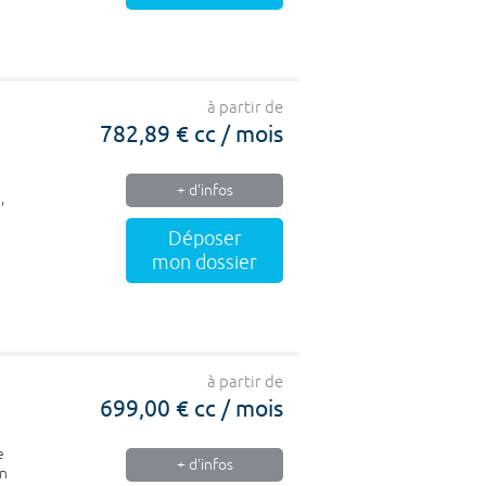
à partir de
782,89 € cc / mois
+ d'infos
,
Déposer
mon dossier
à partir de
699,00 € cc / mois
e
+ d'infos
en