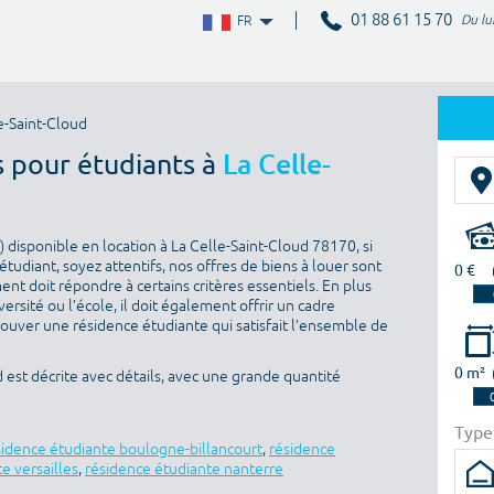
01 88 61 15 70
Du lu
FR
e-Saint-Cloud
s pour étudiants à
La Celle-
disponible en location à La Celle-Saint-Cloud 78170, si
tudiant, soyez attentifs, nos offres de biens à louer sont
0 €
nt doit répondre à certains critères essentiels. En plus
versité ou l’école, il doit également offrir un cadre
rouver une résidence étudiante qui satisfait l’ensemble de
0 m²
 est décrite avec détails, avec une grande quantité
Type
sidence étudiante boulogne-billancourt
,
résidence
e versailles
,
résidence étudiante nanterre