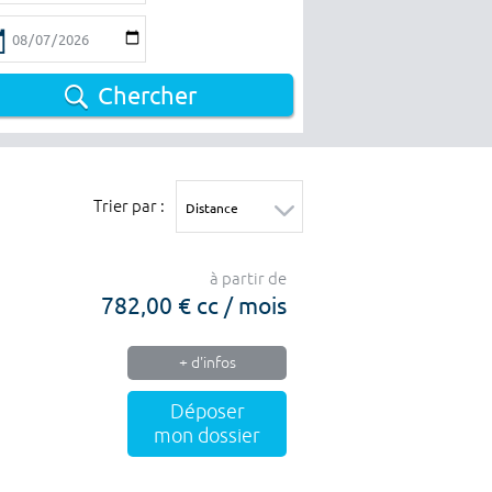
Chercher
Trier par :
à partir de
782,00 € cc / mois
+ d'infos
Déposer
mon dossier