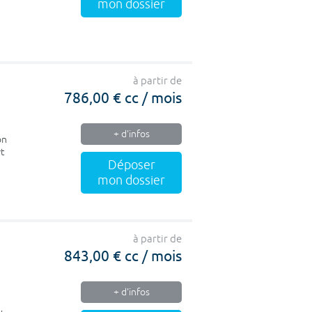
mon dossier
à partir de
786,00 € cc / mois
+ d'infos
on
rt
Déposer
mon dossier
à partir de
843,00 € cc / mois
+ d'infos