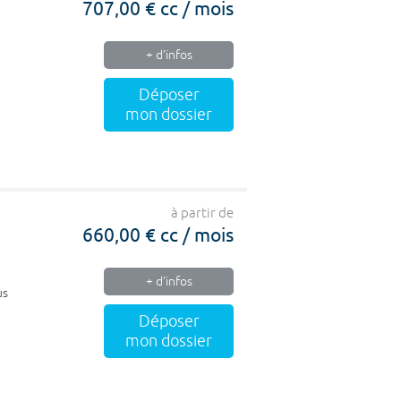
707,00 € cc / mois
+ d'infos
Déposer
mon dossier
à partir de
660,00 € cc / mois
+ d'infos
us
Déposer
mon dossier