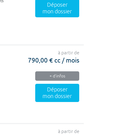
ts
Déposer
mon dossier
à partir de
790,00 € cc / mois
+ d'infos
Déposer
mon dossier
à partir de