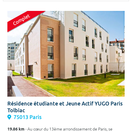
Surface min
Surface max
m²
m²
Type de location
Colocation
Votre date d'entrée
Chercher
Résidence étudiante et Jeune Actif YUGO Paris
Tolbiac
75013 Paris
19.86 km
- Au cœur du 13ème arrondissement de Paris, se