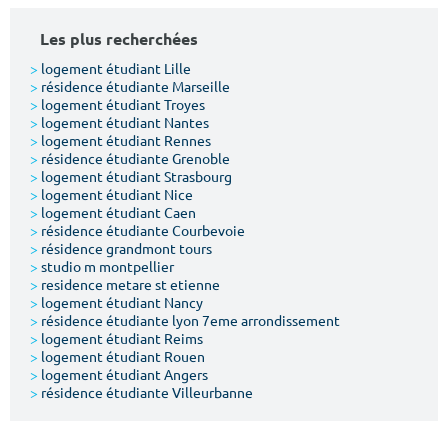
Les plus recherchées
>
logement étudiant Lille
>
résidence étudiante Marseille
>
logement étudiant Troyes
>
logement étudiant Nantes
>
logement étudiant Rennes
>
résidence étudiante Grenoble
>
logement étudiant Strasbourg
>
logement étudiant Nice
>
logement étudiant Caen
>
résidence étudiante Courbevoie
>
résidence grandmont tours
>
studio m montpellier
>
residence metare st etienne
>
logement étudiant Nancy
>
résidence étudiante lyon 7eme arrondissement
>
logement étudiant Reims
>
logement étudiant Rouen
>
logement étudiant Angers
>
résidence étudiante Villeurbanne