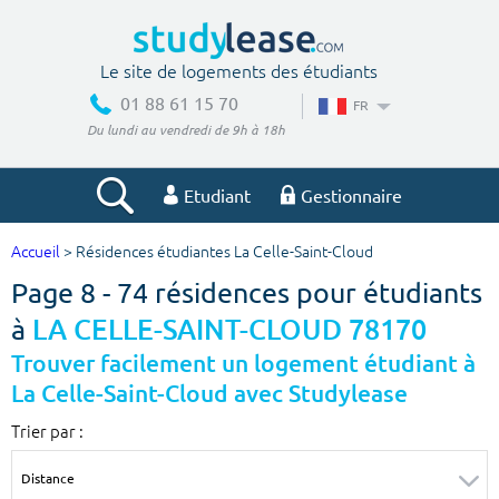
Le site de logements des étudiants
01 88 61 15 70
FR
Du lundi au vendredi de 9h à 18h
Etudiant
Gestionnaire
Accueil
> Résidences étudiantes La Celle-Saint-Cloud
Votre recherche
Page 8 - 74 résidences pour étudiants
Ville, école
à
LA CELLE-SAINT-CLOUD 78170
Trouver facilement un logement étudiant à
La Celle-Saint-Cloud avec Studylease
Budget min
Budget max
Trier par :
€
€