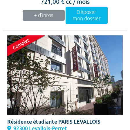
721,00 € cc / mois
Déposer
+ d'infos
mon dossier
Résidence étudiante PARIS LEVALLOIS
92300 Levallois-Perret