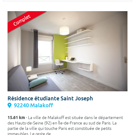
Surface min
Surface max
m²
m²
Type de location
Colocation
Votre date d'entrée
Chercher
Résidence étudiante Saint Joseph
92240 Malakoff
15.61 km
- La ville de Malakoff est située dans le département
des Hauts-de-Seine (92) en Île-de-France au sud de Paris. La
partie de la ville qui touche Paris est constituée de petits
immeubles. Le reste de ...