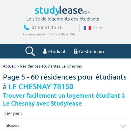
Le site de logements des étudiants
01 88 61 15 70
FR
Du lundi au vendredi de 9h à 18h
Etudiant
Gestionnaire
Accueil
> Résidences étudiantes Le Chesnay
Votre recherche
Page 5 - 60 résidences pour étudiants
Ville, école
à
LE CHESNAY 78150
Trouver facilement un logement étudiant à
Le Chesnay avec Studylease
Budget min
Budget max
Trier par :
€
€