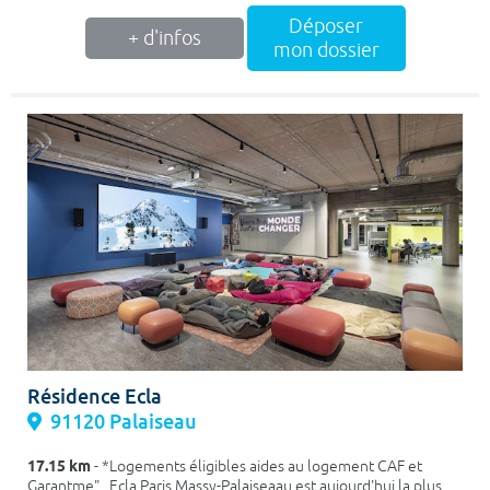
Déposer
+ d'infos
mon dossier
Résidence Ecla
91120 Palaiseau
17.15 km
- *Logements éligibles aides au logement CAF et
Garantme" Ecla Paris Massy-Palaiseaau est aujourd'hui la plus