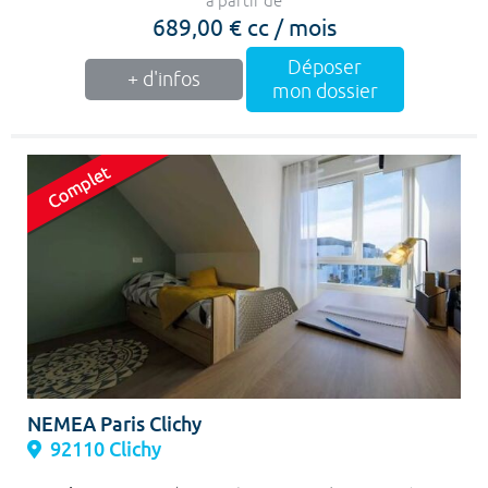
à partir de
689,00 € cc / mois
Déposer
+ d'infos
mon dossier
NEMEA Paris Clichy
92110 Clichy