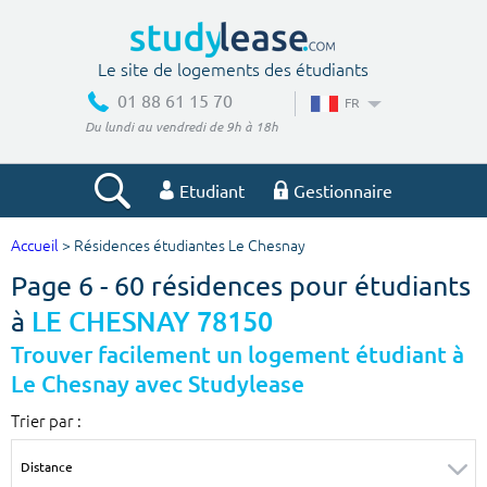
Le site de logements des étudiants
01 88 61 15 70
FR
Du lundi au vendredi de 9h à 18h
Etudiant
Gestionnaire
Accueil
> Résidences étudiantes Le Chesnay
Votre recherche
Page 6 - 60 résidences pour étudiants
Ville, école
à
LE CHESNAY 78150
Trouver facilement un logement étudiant à
Le Chesnay avec Studylease
Budget min
Budget max
Trier par :
€
€