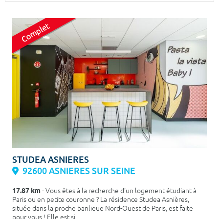
Surface min
Surface max
m²
m²
Type de location
Colocation
Votre date d'entrée
Chercher
STUDEA ASNIERES
92600 ASNIERES SUR SEINE
17.87 km
- Vous êtes à la recherche d'un logement étudiant à
Paris ou en petite couronne ? La résidence Studea Asnières,
située dans la proche banlieue Nord-Ouest de Paris, est faite
pour vous ! Elle est si...