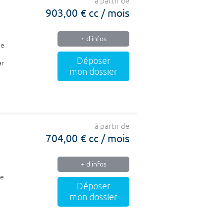
à partir de
903,00 € cc / mois
+ d'infos
ue
Déposer
ar
mon dossier
à partir de
704,00 € cc / mois
+ d'infos
ne
Déposer
mon dossier