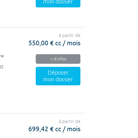
mon dossier
à partir de
550,00 € cc / mois
rne
+ d'infos
SO
Déposer
mon dossier
à partir de
699,42 € cc / mois