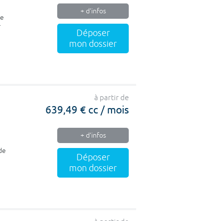
+ d'infos
ne
r
Déposer
mon dossier
à partir de
639,49 € cc / mois
+ d'infos
de
Déposer
mon dossier