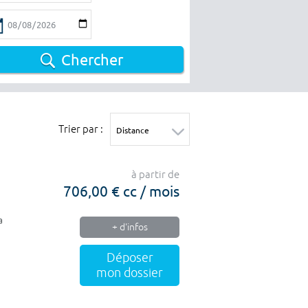
Chercher
Trier par :
à partir de
706,00 € cc / mois
a
+ d'infos
Déposer
mon dossier