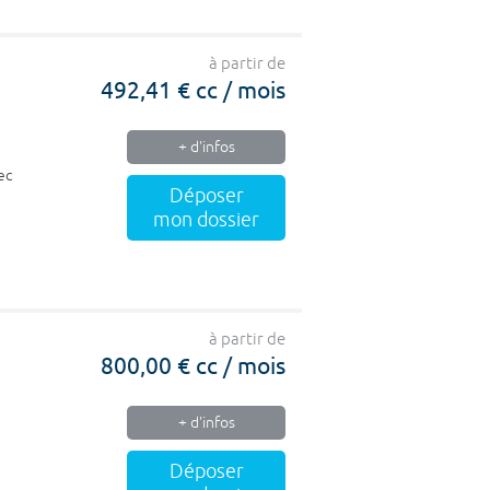
à partir de
492,41 € cc / mois
+ d'infos
ec
Déposer
mon dossier
à partir de
800,00 € cc / mois
+ d'infos
Déposer