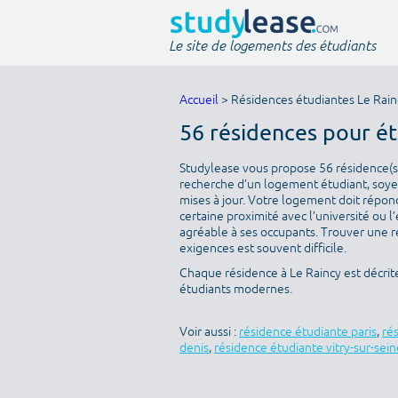
Le site de logements des étudiants
Accueil
> Résidences étudiantes Le Rain
56 résidences pour é
Studylease vous propose 56 résidence(s) 
recherche d’un logement étudiant, soyez
mises à jour. Votre logement doit répondr
certaine proximité avec l’université ou l
agréable à ses occupants. Trouver une ré
exigences est souvent difficile.
Chaque résidence à Le Raincy est décrit
étudiants modernes.
Voir aussi :
résidence étudiante paris
,
ré
denis
,
résidence étudiante vitry-sur-sein