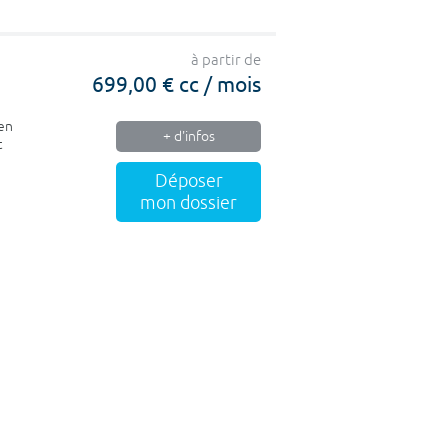
à partir de
699,00 € cc / mois
 en
+ d'infos
t
Déposer
mon dossier