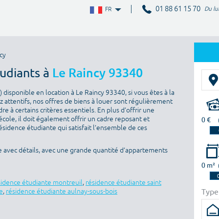
01 88 61 15 70
Du lu
FR
cy
tudiants à
Le Raincy 93340
disponible en location à Le Raincy 93340, si vous êtes à la
 attentifs, nos offres de biens à louer sont régulièrement
e à certains critères essentiels. En plus d’offrir une
’école, il doit également offrir un cadre reposant et
0 €
sidence étudiante qui satisfait l’ensemble de ces
e avec détails, avec une grande quantité d’appartements
0 m²
sidence étudiante montreuil
,
résidence étudiante saint
Type
e
,
résidence étudiante aulnay-sous-bois