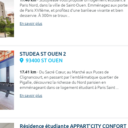
17.40 km
- Studylease vous propose un logement étudiant à
Paris Nord, dans la ville de Saint-Ouen. Emménagez aux porte
de Paris XVIIème, et profitez d’une banlieue vivante et bien
desservie. À 300m se trouv...
En savoir plus
STUDEA ST OUEN 2
93400 ST OUEN
17.41 km
- Du Sacré Cœur, au Marché aux Puces de
Clignancourt, en passant par l’emblématique quartier de
Pigalle, découvrez la richesse du Nord parisien en
emménageant dans ce logement étudiant à Paris Saint ...
En savoir plus
Résidence étudiante APPART'CITY CONFORT