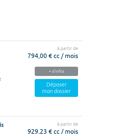
à partir de
794,00 € cc / mois
+ d'infos
z
Déposer
mon dossier
is
à partir de
929,23 € cc / mois