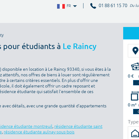
01 88 61 15 70
Du lu
FR
cy
s pour étudiants à
Le Raincy
disponible en location à Le Raincy 93340, si vous êtes à la
 attentifs, nos offres de biens à louer sont régulièrement
0 €
e à certains critères essentiels. En plus d’offrir une
’école, il doit également offrir un cadre reposant et
sidence étudiante qui satisfait l’ensemble de ces
0 m²
e avec détails, avec une grande quantité d’appartements
Type
sidence étudiante montreuil
,
résidence étudiante saint
e
,
résidence étudiante aulnay-sous-bois