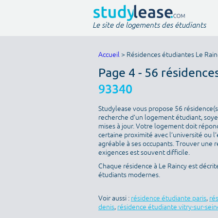
Le site de logements des étudiants
Accueil
> Résidences étudiantes Le Rain
Page 4 - 56 résidence
93340
Studylease vous propose 56 résidence(s) 
recherche d’un logement étudiant, soyez
mises à jour. Votre logement doit répondr
certaine proximité avec l’université ou l
agréable à ses occupants. Trouver une ré
exigences est souvent difficile.
Chaque résidence à Le Raincy est décrit
étudiants modernes.
Voir aussi :
résidence étudiante paris
,
ré
denis
,
résidence étudiante vitry-sur-sein