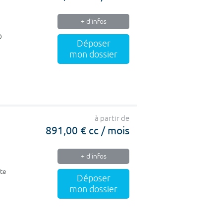
+ d'infos
O
Déposer
mon dossier
à partir de
891,00 € cc / mois
+ d'infos
nte
Déposer
mon dossier