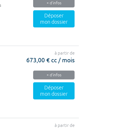
+ d'infos
s
Déposer
mon dossier
à partir de
673,00 € cc / mois
+ d'infos
Déposer
mon dossier
à partir de