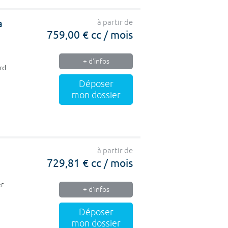
a
à partir de
759,00 € cc / mois
+ d'infos
rd
Déposer
mon dossier
à partir de
729,81 € cc / mois
er
+ d'infos
Déposer
mon dossier