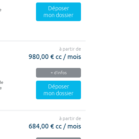
Déposer
e
mon dossier
à partir de
980,00 € cc / mois
+ d'infos
de
Déposer
e
mon dossier
à partir de
684,00 € cc / mois