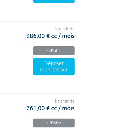
à partir de
986,00 € cc / mois
+ d'infos
Déposer
mon dossier
à partir de
761,00 € cc / mois
+ d'infos