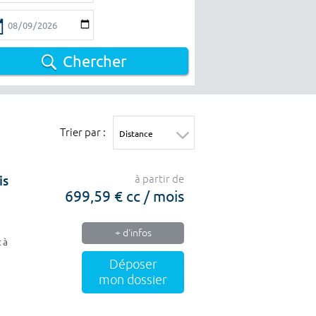
Chercher
Trier par :
is
à partir de
699,59 € cc / mois
+ d'infos
 à
Déposer
mon dossier