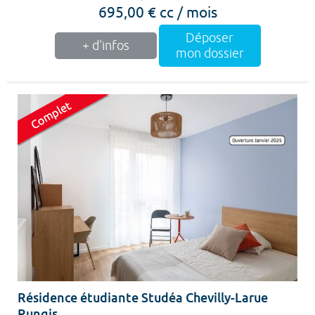
695,00 € cc / mois
Déposer
+ d'infos
mon dossier
Résidence étudiante Studéa Chevilly-Larue
Rungis