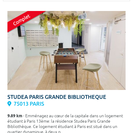
Surface min
Surface max
m²
m²
Type de location
Colocation
Votre date d'entrée
Chercher
STUDEA PARIS GRANDE BIBLIOTHEQUE
75013 PARIS
9.89 km
- Emménagez au cœur de la capitale dans un logement
étudiant à Paris 13ème: la résidence Studea Paris Grande
Bibliothèque. Ce logement étudiant à Paris est situé dans un
quartier dynamique, à deux p...