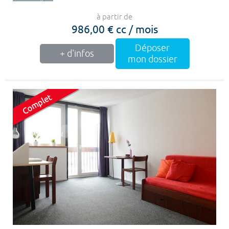
à partir de
986,00 € cc / mois
Déposer
+ d'infos
mon dossier