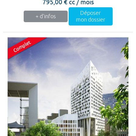
795,00 € cc / mois
Déposer
+ d'infos
mon dossier