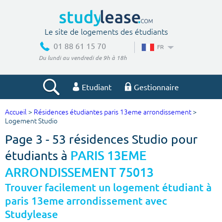
Le site de logements des étudiants
01 88 61 15 70
FR
Du lundi au vendredi de 9h à 18h
Etudiant
Gestionnaire
Accueil
>
Résidences étudiantes paris 13eme arrondissement
>
Votre recherche
Logement Studio
Page 3 - 53 résidences Studio pour
Ville, école
étudiants à
PARIS 13EME
ARRONDISSEMENT 75013
Budget min
Budget max
Trouver facilement un logement étudiant à
paris 13eme arrondissement avec
€
€
Studylease