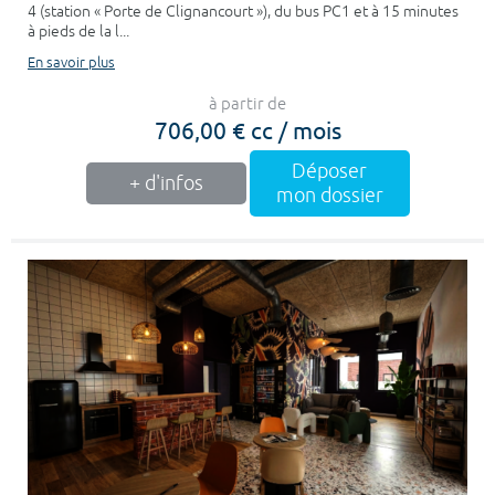
4 (station « Porte de Clignancourt »), du bus PC1 et à 15 minutes
à pieds de la l...
En savoir plus
à partir de
706,00 € cc / mois
Déposer
+ d'infos
mon dossier