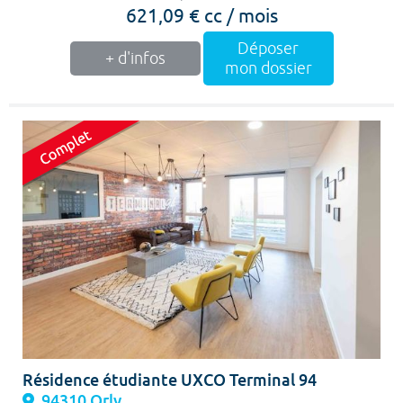
621,09 € cc / mois
Déposer
+ d'infos
mon dossier
Résidence étudiante UXCO Terminal 94
94310 Orly