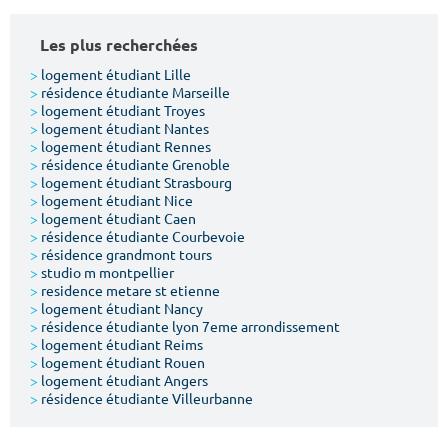
Les plus recherchées
>
logement étudiant Lille
>
résidence étudiante Marseille
>
logement étudiant Troyes
>
logement étudiant Nantes
>
logement étudiant Rennes
>
résidence étudiante Grenoble
>
logement étudiant Strasbourg
>
logement étudiant Nice
>
logement étudiant Caen
>
résidence étudiante Courbevoie
>
résidence grandmont tours
>
studio m montpellier
>
residence metare st etienne
>
logement étudiant Nancy
>
résidence étudiante lyon 7eme arrondissement
>
logement étudiant Reims
>
logement étudiant Rouen
>
logement étudiant Angers
>
résidence étudiante Villeurbanne