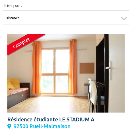
Trier par :
Surface min
Surface max
m²
m²
Type de location
Colocation
Votre date d'entrée
Chercher
Résidence étudiante LE STADIUM A
92500 Rueil-Malmaison