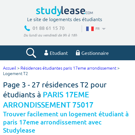
Le site de logements des étudiants
01 88 61 15 70
FR
Du lundi au vendredi de 9h à 18h
Etudiant
Gestionnaire
Accueil
>
Résidences étudiantes paris 17eme arrondissement
>
Votre recherche
Logement T2
Page 3 - 27 résidences T2 pour
Ville, école
étudiants à
PARIS 17EME
ARRONDISSEMENT 75017
Budget min
Budget max
Trouver facilement un logement étudiant à
paris 17eme arrondissement avec
€
€
Studylease